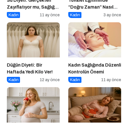
Su Diyeti: Gerçekten
Tuvalet Eğitiminde
Zayıflatıyor mu, Sağlığa
“Doğru Zaman” Nasıl
Zararları Ne?
Anlaşılır?
Kadın
11 ay önce
Kadın
3 ay önce
Düğün Diyeti: Bir
Kadın Sağlığında Düzenli
Haftada Yedi Kilo Ver!
Kontrolün Önemi
Kadın
12 ay önce
Kadın
11 ay önce