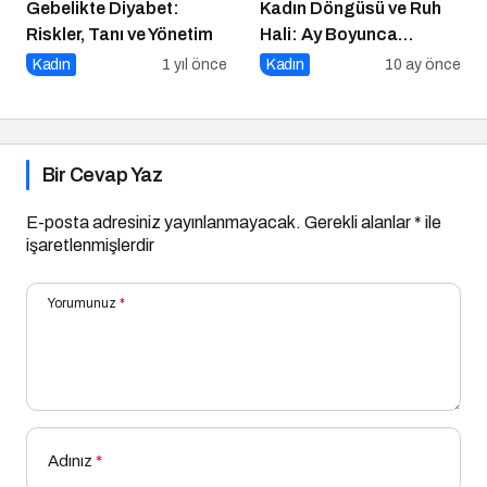
Gebelikte Diyabet:
Kadın Döngüsü ve Ruh
Riskler, Tanı ve Yönetim
Hali: Ay Boyunca
Bedenine ve Duygularına
Kadın
1 yıl önce
Kadın
10 ay önce
Yolculuk
Bir Cevap Yaz
E-posta adresiniz yayınlanmayacak.
Gerekli alanlar
*
ile
işaretlenmişlerdir
Yorumunuz
*
Adınız
*