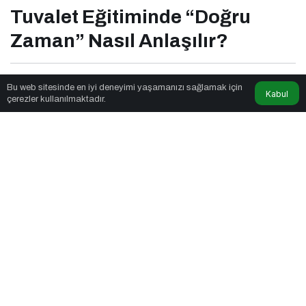
Tuvalet Eğitiminde “Doğru
Zaman” Nasıl Anlaşılır?
Beyaz Yakalı Girişimci
tarafından yayınlandı
Bu web sitesinde en iyi deneyimi yaşamanızı sağlamak için
Kabul
çerezler kullanılmaktadır.
4dk, 45sn
Tuvalet Eğitiminde "Doğru Zaman" Nasıl Anlaşılır?