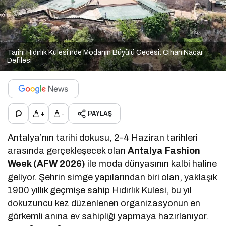
Tarihi Hıdırlık Kulesi'nde Modanın Büyülü Gecesi: Cihan Nacar
Defilesi
+
-
PAYLAŞ
Antalya’nın tarihi dokusu, 2-4 Haziran tarihleri
arasında gerçekleşecek olan
Antalya Fashion
Week (AFW 2026)
ile moda dünyasının kalbi haline
geliyor. Şehrin simge yapılarından biri olan, yaklaşık
1900 yıllık geçmişe sahip Hıdırlık Kulesi, bu yıl
dokuzuncu kez düzenlenen organizasyonun en
görkemli anına ev sahipliği yapmaya hazırlanıyor.