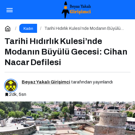
Tuvalet Eğitiminde “Doğru Zaman” Nasıl
Anlaşılır?
Paylaş
Yorum Yap
Tarihi Hıdırlık Kulesi’nde Modanın Büyülü
Kadın
Gecesi: Cihan Nacar Defilesi
Tarihi Hıdırlık Kulesi’nde
Modanın Büyülü Gecesi: Cihan
Nacar Defilesi
Beyaz Yakalı Girişimci
tarafından yayınlandı
2dk, 5sn