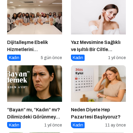
Dijitalleşme Ebelik
Yaz Mevsimine Sağlıklı
Hizmetlerini
ve Işıltılı Bir Ciltle
Dönüştürüyor
Merhaba Deyin
Kadın
5 gün önce
Kadın
1 yıl önce
“Bayan” mı, “Kadın” mı?
Neden Diyete Hep
Dilimizdeki Görünmeyen
Pazartesi Başlıyoruz?
Cinsiyet Ayrımı
Kadın
1 yıl önce
Kadın
11 ay önce