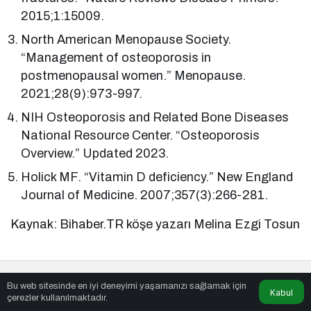
2015;1:15009.
North American Menopause Society.
“Management of osteoporosis in
postmenopausal women.” Menopause.
2021;28(9):973-997.
NIH Osteoporosis and Related Bone Diseases
National Resource Center. “Osteoporosis
Overview.” Updated 2023.
Holick MF. “Vitamin D deficiency.” New England
Journal of Medicine. 2007;357(3):266-281.
Kaynak: Bihaber.TR köşe yazarı Melina Ezgi Tosun
Bu web sitesinde en iyi deneyimi yaşamanızı sağlamak için
Kabul
Benzer Haberler
çerezler kullanılmaktadır.