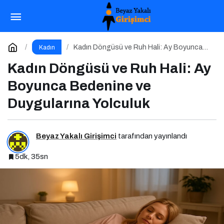
Menopozda Kemik Sağlığı ve Riskleri
Paylaş
Yorum Yap
Kadın Döngüsü ve Ruh Hali: Ay Boyunca
Kadın
Bedenine ve Duygularına Yolculuk
Kadın Döngüsü ve Ruh Hali: Ay
Boyunca Bedenine ve
Duygularına Yolculuk
Beyaz Yakalı Girişimci
tarafından yayınlandı
5dk, 35sn