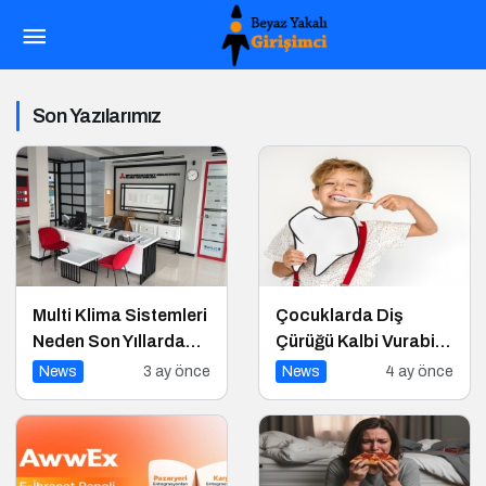
Son Yazılarımız
Multi Klima Sistemleri
Çocuklarda Diş
Neden Son Yıllarda
Çürüğü Kalbi Vurabilir
Daha Fazla Tercih
mi?
News
3 ay önce
News
4 ay önce
Ediliyor?