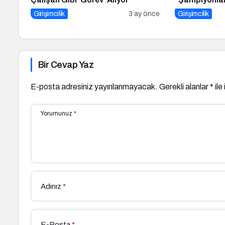
Girişimcilik
3 ay önce
Girişimcilik
Bir Cevap Yaz
E-posta adresiniz yayınlanmayacak.
Gerekli alanlar
*
ile
Yorumunuz
*
Adınız
*
E-Posta
*