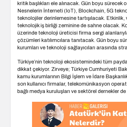
kritik başlıkları ele alınacak. Gün boyu sürecek
Nesnelerin İnterneti (IoT), Blockchain, 5G teknoloj
teknolojiler derinlemesine tartışılacak. Etkinlik, 
teknolojik iş birliği zeminine de sahne olacak.
üzerinde teknoloji üreticisi firma sergi alanlarıyla
çözümleri katılımcılara tanıtacak. Gün boyu sür
kurumları ve teknoloji sağlayıcıları arasında strat
Türkiye’nin teknoloji ekosistemindeki tüm paydaşl
dikkat çekiyor. Zirveye; Türkiye Cumhuriyeti Baka
kamu kurumlarının Bilgi İşlem ve İdare Başkanlık
son kullanıcı firmalar, telekomünikasyon operatörl
bağlı medya kuruluşları ve sektörel dernekler d