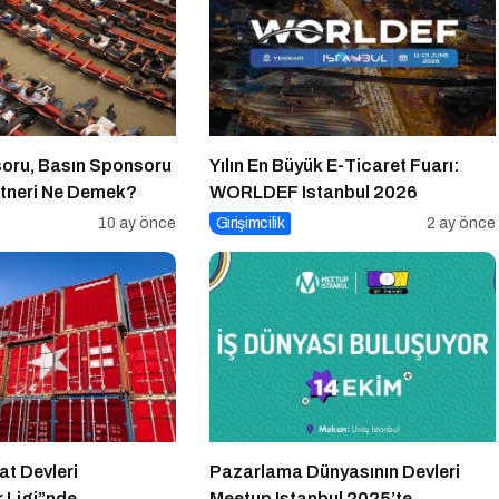
oru, Basın Sponsoru
Yılın En Büyük E-Ticaret Fuarı:
tneri Ne Demek?
WORLDEF Istanbul 2026
10 ay önce
Girişimcilik
2 ay önce
at Devleri
Pazarlama Dünyasının Devleri
 Ligi”nde
Meetup Istanbul 2025’te