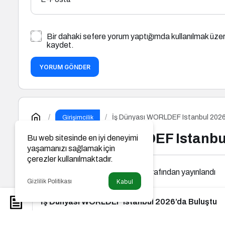
Bir dahaki sefere yorum yaptığımda kullanılmak üzer
kaydet.
YORUM GÖNDER
İş Dünyası WORLDEF Istanbul 2026
Girişimcilik
İş Dünyası WORLDEF Istanbu
Bu web sitesinde en iyi deneyimi
yaşamanızı sağlamak için
çerezler kullanılmaktadır.
Beyaz Yakalı Girişimci
tarafından yayınlandı
Gizlilik Politikası
Kabul
İş Dünyası WORLDEF Istanbul 2026’da Buluştu