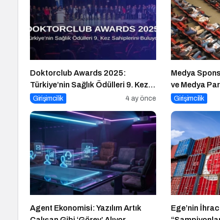
Doktorclub Awards 2025:
Medya Spons
Türkiye’nin Sağlık Ödülleri 9. Kez
ve Medya Par
Sahiplerini Buluyor
Girişimcilik
4 ay önce
Girişimcilik
Agent Ekonomisi: Yazılım Artık
Ege’nin İhrac
Çalışan Gibi ‘Görev’ Alıyor
“Şampiyonlar