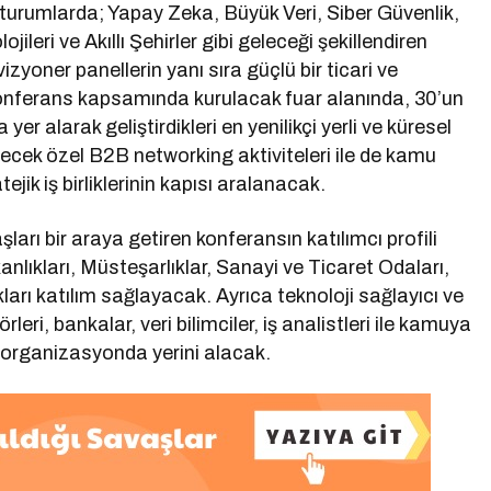
 oturumlarda; Yapay Zeka, Büyük Veri, Siber Güvenlik,
ileri ve Akıllı Şehirler gibi geleceği şekillendiren
vizyoner panellerin yanı sıra güçlü bir ticari ve
 Konferans kapsamında kurulacak fuar alanında, 30’un
 yer alarak geliştirdikleri en yenilikçi yerli ve küresel
ecek özel B2B networking aktiviteleri ile de kamu
ejik iş birliklerinin kapısı aralanacak.
arı bir araya getiren konferansın katılımcı profili
nlıkları, Müsteşarlıklar, Sanayi ve Ticaret Odaları,
ları katılım sağlayacak. Ayrıca teknoloji sağlayıcı ve
eri, bankalar, veri bilimciler, iş analistleri ile kamuya
e organizasyonda yerini alacak.