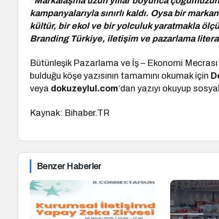
“Markalaşma uzun yıllar boyunca çoğumuzun z
kampanyalarıyla sınırlı kaldı. Oysa bir marka
kültür, bir ekol ve bir yolculuk yaratmakla öl
Branding Türkiye, iletişim ve pazarlama litera
Bütünleşik Pazarlama ve İş – Ekonomi Mecrası B
bulduğu köşe yazısının tamamını okumak için
D
veya
dokuzeylul.com
‘dan yazıyı okuyup sosya
Kaynak: Bihaber.TR
Benzer Haberler