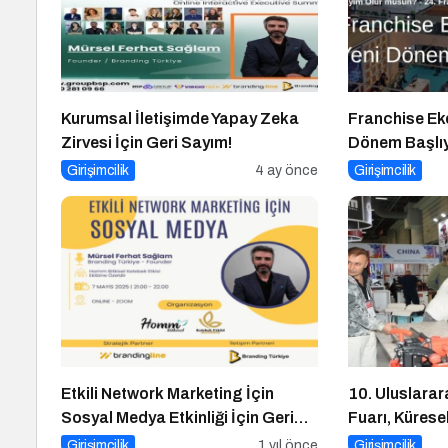
Kurumsal İletişimde Yapay Zeka
Franchise Ek
Zirvesi İçin Geri Sayım!
Dönem Başlıy
Musun? Fuarı
Girişimcilik
4 ay önce
Girişimcilik
Sayım!
Etkili Network Marketing İçin
10. Uluslarar
Sosyal Medya Etkinliği İçin Geri
Fuarı, Küresel
Sayım!
Merkezi Olma
Girişimcilik
1 yıl önce
Girişimcilik