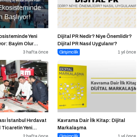
osisteminde Yeni
Dijital PR Nedir? Niye Önemlidir?
or: Bayim Olur
Dijital PR Nasıl Uygulanır?
 2026 İçin Geri
3 hafta önce
Girişimcilik
1 yıl önce
ası İstanbul Hırdavat
Kavrama Dair İlk Kitap: Dijital
 Ticaretin Yeni
Markalaşma
ya Hazırlanıyor
2 hafta önce
Girişimcilik
1 yıl önce