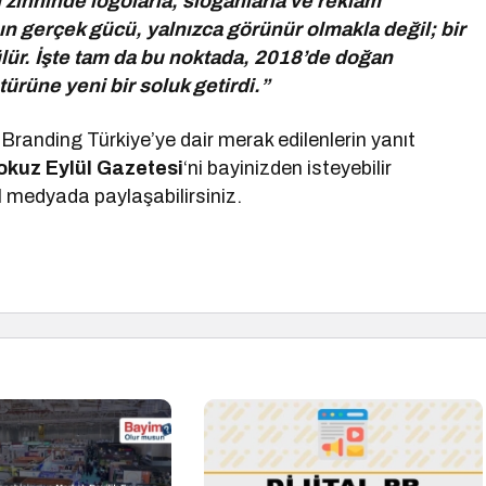
ihninde logolarla, sloganlarla ve reklam
nın gerçek gücü, yalnızca görünür olmakla değil; bir
çülür. İşte tam da bu noktada, 2018’de doğan
türüne yeni bir soluk getirdi.”
randing Türkiye’ye dair merak edilenlerin yanıt
okuz Eylül Gazetesi
‘ni bayinizden isteyebilir
l medyada paylaşabilirsiniz.