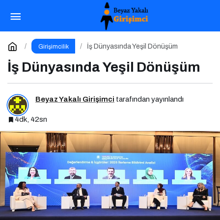
Kamu Bilgi ve İletişim Teknolojileri Konferansı
2026 İçin Geri Sayım!
Paylaş
Yorum Yap
İş Dünyasında Yeşil Dönüşüm
Girişimcilik
İş Dünyasında Yeşil Dönüşüm
Beyaz Yakalı Girişimci
tarafından yayınlandı
4dk, 42sn