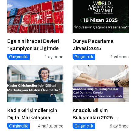
Ege’nin İhracat Devleri
Dünya Pazarlama
“Şampiyonlar Ligi”nde
Zirvesi 2025
Girişimcilik
1 ay önce
Girişimcilik
1 yıl önce
Kadın Girişimciler İçin
Anadolu Bilişim
Dijital Markalaşma
Buluşmaları 2026
Danışma Kurulu Güçlü
Girişimcilik
4 hafta önce
Girişimcilik
9 ay önce
Kadrosuyla Görevine