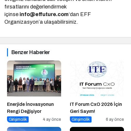
fırsatlarını değerlendirmek
içinse
info@effuture.com
‘dan EFF
Organizasyon’a ulaşabilirsiniz.
Benzer Haberler
Enerjide İnovasyonun
IT Forum CxO 2026 İçin
Rengi Değişiyor
Geri Sayım!
Girişimcilik
4 ay önce
Girişimcilik
6 ay önce