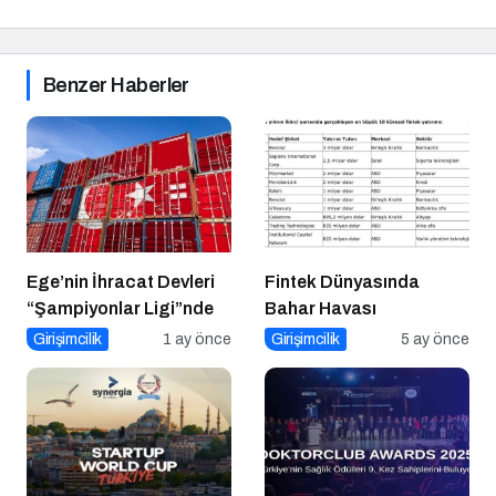
Benzer Haberler
Ege’nin İhracat Devleri
Fintek Dünyasında
“Şampiyonlar Ligi”nde
Bahar Havası
Girişimcilik
1 ay önce
Girişimcilik
5 ay önce