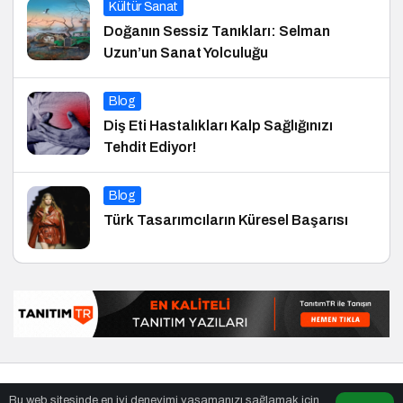
Kültür Sanat
Doğanın Sessiz Tanıkları: Selman
Uzun’un Sanat Yolculuğu
Blog
Diş Eti Hastalıkları Kalp Sağlığınızı
Tehdit Ediyor!
Blog
Türk Tasarımcıların Küresel Başarısı
© Telif Hakkı 29.01.2013, Tüm Hakları Saklıdır.
haber
,
en iyiler
Bu web sitesinde en iyi deneyimi yaşamanızı sağlamak için