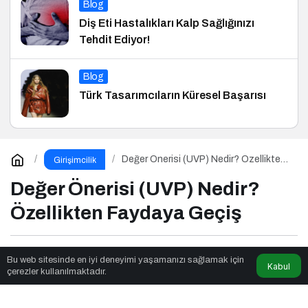
Blog
Diş Eti Hastalıkları Kalp Sağlığınızı
Tehdit Ediyor!
Blog
Türk Tasarımcıların Küresel Başarısı
Değer Önerisi (UVP) Nedir? Özellikten
Girişimcilik
Faydaya Geçiş
Değer Önerisi (UVP) Nedir?
Özellikten Faydaya Geçiş
Beyaz Yakalı Girişimci
tarafından yayınlandı
Bu web sitesinde en iyi deneyimi yaşamanızı sağlamak için
Kabul
çerezler kullanılmaktadır.
2dk, 9sn