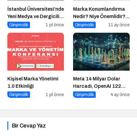
İstanbul Üniversitesi’nde
Marka Konumlandırma
Yeni Medya ve Dergicilik
Nedir? Niye Önemlidir?
Konuşuldu
Nasıl Yapılır?
Girişimcilik
1 yıl önce
Girişimcilik
11 ay önce
Kişisel Marka Yönetimi
Meta 14 Milyar Dolar
1.0 Etkinliği
Harcadı, OpenAI 122
Milyar Topladı: Girişimci
Girişimcilik
1 yıl önce
Girişimcilik
4 ay önce
Ne Yapsın?
Bir Cevap Yaz