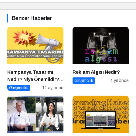
Benzer Haberler
Kampanya Tasarımı
Reklam Algısı Nedir?
Nedir? Niye Önemlidir?
Girişimcilik
1 yıl önce
Kampanya Tasarımı
Girişimcilik
11 ay önce
Nasıl Yapılır?