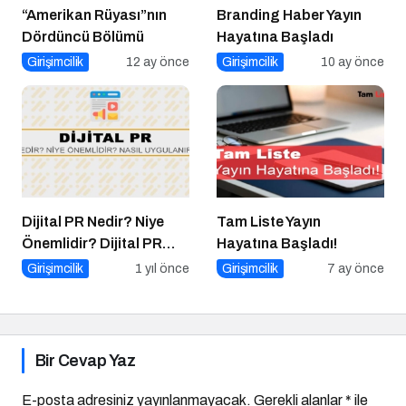
“Amerikan Rüyası”nın
Branding Haber Yayın
Dördüncü Bölümü
Hayatına Başladı
Girişimcilik
12 ay önce
Girişimcilik
10 ay önce
Dijital PR Nedir? Niye
Tam Liste Yayın
Önemlidir? Dijital PR
Hayatına Başladı!
Nasıl Uygulanır?
Girişimcilik
1 yıl önce
Girişimcilik
7 ay önce
Bir Cevap Yaz
E-posta adresiniz yayınlanmayacak.
Gerekli alanlar
*
ile