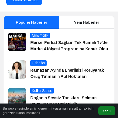
YORUM GÖNDER
Popüler Haberler
Yeni Haberler
Girişimcilik
Mürsel Ferhat Sağlam Tek Rumeli Tv’de
Marka Atölyesi Programına Konuk Oldu
Haberler
Ramazan Ayında Enerjinizi Koruyarak
Oruç Tutmanın Püf Noktaları
Kültür Sanat
Doğanın Sessiz Tanıkları: Selman
Uzun’un Sanat Yolculuğu
Bu web sitesinde en iyi deneyimi yaşamanızı sağlamak için
Kabul
çerezler kullanılmaktadır.