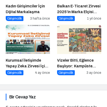
Kadın Girişimciler İçin
Balkan E-Ticaret Zirvesi
Dijital Markalaşma
2025’in Marka Elçisi
Belli Oldu
Girişimcilik
3 hafta önce
Girişimcilik
1 yıl önce
Kurumsal İletişimde
Vizeler Bitti, Eğlence
Yapay Zeka Zirvesi İçin
Başlıyor: Kampüste
Geri Sayım!
Bahar Festivali Kaçmaz!
Girişimcilik
4 ay önce
Girişimcilik
3 ay önce
Bir Cevap Yaz