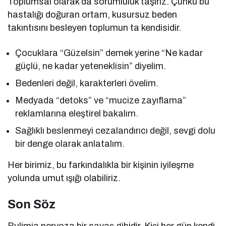
Toplumsal olarak da sorumluluk taşırız. Çünkü bu
hastalığı doğuran ortam, kusursuz beden
takıntısını besleyen toplumun ta kendisidir.
Çocuklara “Güzelsin” demek yerine “Ne kadar
güçlü, ne kadar yeteneklisin” diyelim.
Bedenleri değil, karakterleri övelim.
Medyada “detoks” ve “mucize zayıflama”
reklamlarına eleştirel bakalım.
Sağlıklı beslenmeyi cezalandırıcı değil, sevgi dolu
bir denge olarak anlatalım.
Her birimiz, bu farkındalıkla bir kişinin iyileşme
yolunda umut ışığı olabiliriz.
Son Söz
Bulimia nervoza bir savaş gibidir. Kişi her gün kendi