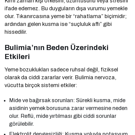
Kimi zaman kişi öfkesini, üzüntüsünü veya stresini
ifade edemez. Bu duyguların dışa vurumu yemekle
olur. Tıkanırcasına yeme bir “rahatlama” biçimidir;
ardından gelen kusma ise “suçluluk affı” gibi
hissedilir.
Bulimia’nın Beden Üzerindeki
Etkileri
Yeme bozuklukları sadece ruhsal değil, fiziksel
olarak da ciddi zararlar verir. Bulimia nervoza,
vücutta birçok sistemi etkiler:
Mide ve bağırsak sorunları: Sürekli kusma, mide
asidinin yemek borusuna zarar vermesine neden
olur. Reflü, mide yırtılması gibi ciddi sorunlar
görülebilir.
Elektrolit dengesizliği: Kusma yoluyla potasyum