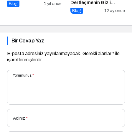
Dertleşmenin Gizli
Blog
1 yıl önce
Tehlikeleri
Blog
12 ay önce
Bir Cevap Yaz
E-posta adresiniz yayınlanmayacak.
Gerekli alanlar
*
ile
işaretlenmişlerdir
Yorumunuz
*
Adınız
*