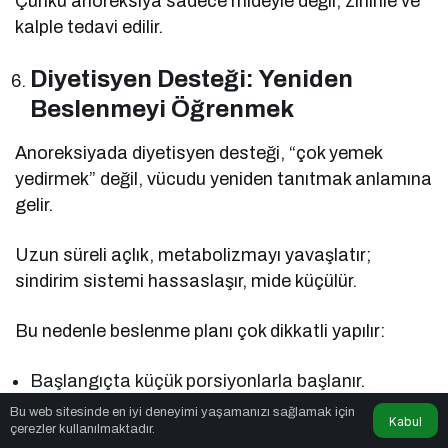
Çünkü anoreksiya sadece mideyle değil, zihinle ve
kalple tedavi edilir.
Diyetisyen Desteği: Yeniden
Beslenmeyi Öğrenmek
Anoreksiyada diyetisyen desteği, “çok yemek
yedirmek” değil, vücudu yeniden tanıtmak anlamına
gelir.
Uzun süreli açlık, metabolizmayı yavaşlatır;
sindirim sistemi hassaslaşır, mide küçülür.
Bu nedenle beslenme planı çok dikkatli yapılır:
Başlangıçta küçük porsiyonlarla başlanır.
Bu web sitesinde en iyi deneyimi yaşamanızı sağlamak için
Vücut yeniden sindirime alıştıkça öğünler yavaş
Kabul
çerezler kullanılmaktadır.
yavaş artırılır.