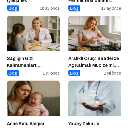
İyileşmek
Fermente Gıdaların
Beslenmedeki Yeri ve
Blog
10 ay önce
Blog
12 ay önce
Bilimsel Gerçekler
Sağlığın Gizli
Aralıklı Oruç: Saatlerce
Kahramanları:
Aç Kalmak Mucize mi,
Diyetisyenlerimiz
Geçici Bir Trend Mi?
Blog
1 yıl önce
Blog
1 yıl önce
Anne Sütü Alerjisi
Yapay Zeka ile