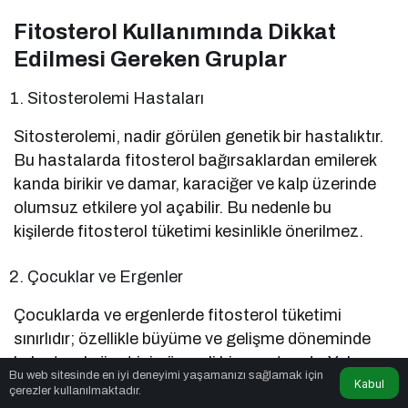
Fitosterol Kullanımında Dikkat
Edilmesi Gereken Gruplar
Sitosterolemi Hastaları
Sitosterolemi, nadir görülen genetik bir hastalıktır.
Bu hastalarda fitosterol bağırsaklardan emilerek
kanda birikir ve damar, karaciğer ve kalp üzerinde
olumsuz etkilere yol açabilir. Bu nedenle bu
kişilerde fitosterol tüketimi kesinlikle önerilmez.
Çocuklar ve Ergenler
Çocuklarda ve ergenlerde fitosterol tüketimi
sınırlıdır; özellikle büyüme ve gelişme döneminde
kolesterol vücut için önemli bir yapı taşıdır. Yalnızca
Bu web sitesinde en iyi deneyimi yaşamanızı sağlamak için
Kabul
hekim veya diyetisyen önerisiyle, kontrollü şekilde
çerezler kullanılmaktadır.