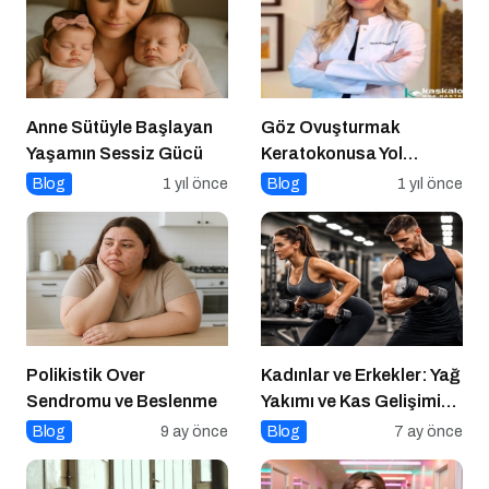
Anne Sütüyle Başlayan
Göz Ovuşturmak
Yaşamın Sessiz Gücü
Keratokonusa Yol
Açabilir
Blog
1 yıl önce
Blog
1 yıl önce
Polikistik Over
Kadınlar ve Erkekler: Yağ
Sendromu ve Beslenme
Yakımı ve Kas Gelişimi
Arasındaki Farklar
Blog
9 ay önce
Blog
7 ay önce