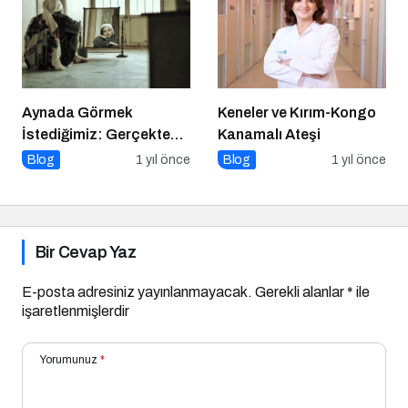
Aynada Görmek
Keneler ve Kırım-Kongo
İstediğimiz: Gerçekten
Kanamalı Ateşi
Kimiz?
Blog
1 yıl önce
Blog
1 yıl önce
Bir Cevap Yaz
E-posta adresiniz yayınlanmayacak.
Gerekli alanlar
*
ile
işaretlenmişlerdir
Yorumunuz
*