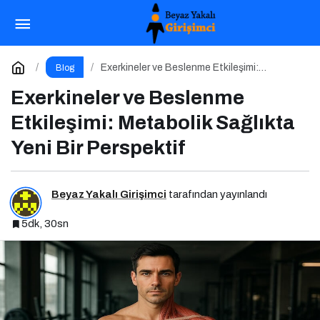
Kalp Sağlığı için Bitkisel Steroller: Doğal Statin
Etkisi
Paylaş
Yorum Yap
Exerkineler ve Beslenme Etkileşimi:
Blog
Metabolik Sağlıkta Yeni Bir Perspektif
Exerkineler ve Beslenme
Etkileşimi: Metabolik Sağlıkta
Yeni Bir Perspektif
Beyaz Yakalı Girişimci
tarafından yayınlandı
5dk, 30sn