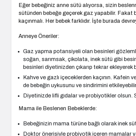
Eğer bebeğiniz anne sütü alıyorsa, sizin beslenm
sütünden bebeğe geçerek gaz yapabilir. Fakat bu
kaçınmalı. Her bebek farklıdır. İşte burada devr
Anneye Öneriler:
Gaz yapma potansiyeli olan besinleri gözlemle
soğan, sarımsak, çikolata, inek sütü gibi besi
besinleri diyetinizden çıkarıp tekrar ekleyerek 
Kahve ve gazlı içeceklerden kaçının. Kafein v
de bebeğin uykusunu ve sindirimini etkileyebilir
Diyetinizde lifli gıdalar ve probiyotikler olsun
Mama ile Beslenen Bebeklerde:
Bebeğinizin mama türüne bağlı olarak inek sütü
Doktor önerisiyle probiyotik içeren mamalar ya