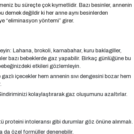
eniz bu süreçte çok kıymetlidir. Bazı besinler, annenin
 demek değildir ki her anne aynı besinlerden
eye “eliminasyon yöntemi” girer.
yin: Lahana, brokoli, karnabahar, kuru baklagiller,
nler bazı bebeklerde gaz yapabilir. Birkaç günlüğüne bu
bebeğinizdeki etkileri gözlemleyin.
e gazlı içecekler hem annenin sıvı dengesini bozar hem
.
. Sindiriminizi kolaylaştırarak gaz oluşumunu azaltırlar.
 proteini intoleransı gibi durumlar göz önüne alınmalı.
 da özel formüller denenebilir.