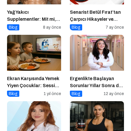
Yağ Yakıcı
Senarist Betül Fırat’tan
Supplementler: Mit mi,
Çarpıcı Hikayeler ve
Gerçek mi?
Şarkılar
Blog
8 ay önce
Blog
7 ay önce
Ekran Karşısında Yemek
Ergenlikte Başlayan
Yiyen Çocuklar: Sessiz
Sorunlar Yıllar Sonra da
Tehlike
Sizi Takip Ediyorsa
Blog
1 yıl önce
Blog
12 ay önce
Dikkat!