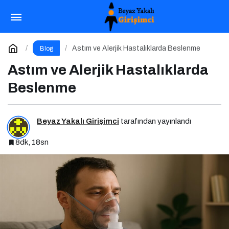
Aktif Yaşlanma Nedir? Yaşlılıkta Yaşam
Kalitesini Artırmanın Altın Kuralları
Paylaş
Yorum Yap
Astım ve Alerjik Hastalıklarda Beslenme
Blog
Astım ve Alerjik Hastalıklarda
Beslenme
Beyaz Yakalı Girişimci
tarafından yayınlandı
8dk, 18sn