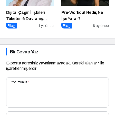
Dijital Çağın İlişkileri:
Pre-Workout Nedir, Ne
Tüketen 6 Davranış
İşe Yarar?
Biçimi
Blog
1 yıl önce
Blog
8 ay önce
Bir Cevap Yaz
E-posta adresiniz yayınlanmayacak.
Gerekli alanlar
*
ile
işaretlenmişlerdir
Yorumunuz
*