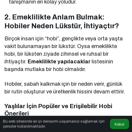
tanışmanın en kolay yoludur.
2. Emeklilikte Anlam Bulmak:
Hobiler Neden Lükstür, İhtiyaçtır?
Birçok insan için “hobi”, gençlikte veya orta yaşta
vakit bulunamayan bir lükstür. Oysa emeklilikte
hobi, bir lüksten ziyade zihinsel ve ruhsal bir
ihtiyaçtır.
Emeklilikte yapılacaklar
listesinin
başında mutlaka bir hobi olmalıdır.
Hobiler, sabah kalkmak için bir neden verir, günlük
bir rutin oluşturur ve üretkenlik hissini devam ettirir.
Yaşlılar İçin Popüler ve Erişilebilir Hobi
Önerileri
Bu web sitesinde en iyi deneyimi yaşamanızı sağlamak için
Kabul
İlgi alanlarınıza göre seçebileceğiniz yüzlerce
çerezler kullanılmaktadır.