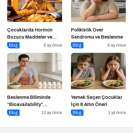
Çocuklarda Hormon
Polikistik Over
Bozucu Maddeler ve
Sendromu ve Beslenme
Paketli Gıdalar
Blog
5 ay önce
Blog
9 ay önce
Beslenme Biliminde
Yemek Seçen Çocuklar
“Bioavailability”
İçin 8 Altın Öneri
Kavramı: Hangi Besin Ne
Blog
12 ay önce
Blog
1 yıl önce
Kadar Emilir?