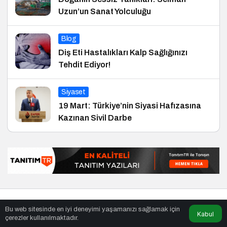
Uzun’un Sanat Yolculuğu
Blog
Diş Eti Hastalıkları Kalp Sağlığınızı
Tehdit Ediyor!
Siyaset
19 Mart: Türkiye’nin Siyasi Hafızasına
Kazınan Sivil Darbe
© Telif Hakkı 29.01.2013, Tüm Hakları Saklıdır.
haber
,
en iyiler
Bu web sitesinde en iyi deneyimi yaşamanızı sağlamak için
listesi
,
bihaber
,
sağlıklı
Kabul
çerezler kullanılmaktadır.