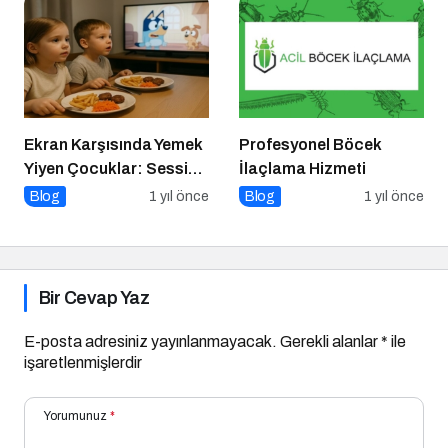
Ekran Karşısında Yemek
Profesyonel Böcek
Yiyen Çocuklar: Sessiz
İlaçlama Hizmeti
Tehlike
Blog
1 yıl önce
Blog
1 yıl önce
Bir Cevap Yaz
E-posta adresiniz yayınlanmayacak.
Gerekli alanlar
*
ile
işaretlenmişlerdir
Yorumunuz
*