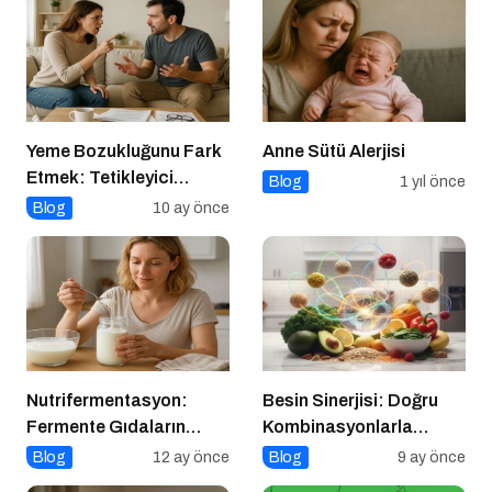
Yeme Bozukluğunu Fark
Anne Sütü Alerjisi
Etmek: Tetikleyici
Blog
1 yıl önce
Anlarla Yüzleşmek
Blog
10 ay önce
Nutrifermentasyon:
Besin Sinerjisi: Doğru
Fermente Gıdaların
Kombinasyonlarla
Beslenmedeki Yeri ve
Besinlerin Gücünü Artırın
Blog
12 ay önce
Blog
9 ay önce
Bilimsel Gerçekler