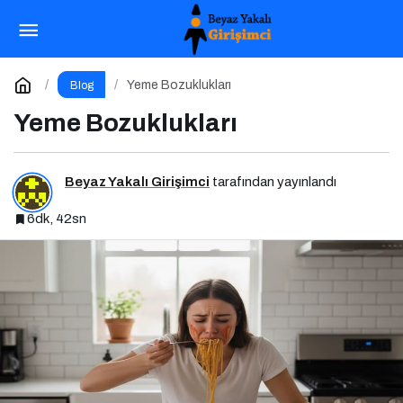
Kilo Almak İstiyorum: Sağlıklı Kilo Almanın
Yolları
Paylaş
Yorum Yap
Yeme Bozuklukları
Blog
Yeme Bozuklukları
Beyaz Yakalı Girişimci
tarafından yayınlandı
6dk, 42sn