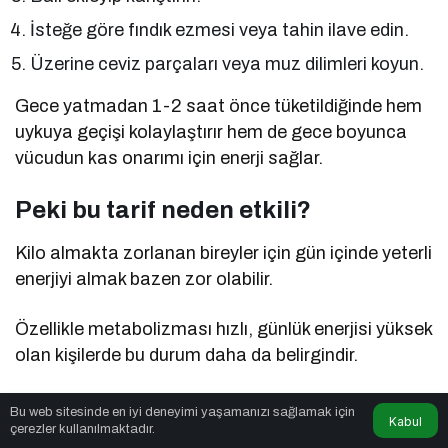
İsteğe göre fındık ezmesi veya tahin ilave edin.
Üzerine ceviz parçaları veya muz dilimleri koyun.
Gece yatmadan 1-2 saat önce tüketildiğinde hem
uykuya geçişi kolaylaştırır hem de gece boyunca
vücudun kas onarımı için enerji sağlar.
Peki bu tarif neden etkili?
Kilo almakta zorlanan bireyler için gün içinde yeterli
enerjiyi almak bazen zor olabilir.
Özellikle metabolizması hızlı, günlük enerjisi yüksek
olan kişilerde bu durum daha da belirgindir.
İşte gece öğünleri, bu açığı kapatmanın en kolay
Bu web sitesinde en iyi deneyimi yaşamanızı sağlamak için
Kabul
yollarından biridir.
çerezler kullanılmaktadır.