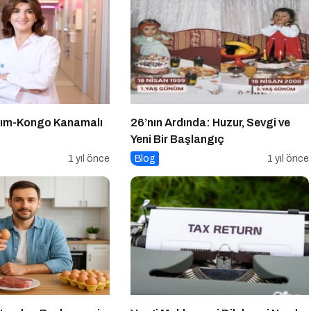
ırım-Kongo Kanamalı
26’nın Ardında: Huzur, Sevgi ve
Yeni Bir Başlangıç
1 yıl önce
Blog
1 yıl önce