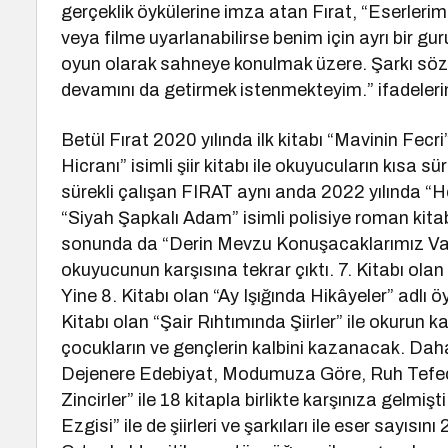
gerçeklik öykülerine imza atan Fırat, “Eserlerimi
veya filme uyarlanabilirse benim için ayrı bir gu
oyun olarak sahneye konulmak üzere. Şarkı söz
devamını da getirmek istenmekteyim.” ifadelerin
Betül Fırat 2020 yılında ilk kitabı “Mavinin Fecri
Hicranı” isimli şiir kitabı ile okuyucuların kısa 
sürekli çalışan FIRAT aynı anda 2022 yılında “
“Siyah Şapkalı Adam” isimli polisiye roman kita
sonunda da “Derin Mevzu Konuşacaklarımız Var”
okuyucunun karşısına tekrar çıktı. 7. Kitabı olan 
Yine 8. Kitabı olan “Ay Işığında Hikâyeler” adlı ö
Kitabı olan “Şair Rıhtımında Şiirler” ile okurun ka
çocukların ve gençlerin kalbini kazanacak. Da
Dejenere Edebiyat, Modumuza Göre, Ruh Tefeci
Zincirler” ile 18 kitapla birlikte karşınıza gelmiş
Ezgisi” ile de şiirleri ve şarkıları ile eser sayıs