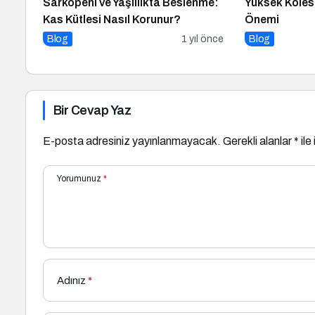
Sarkopeni ve Yaşlılıkta Beslenme:
Yüksek Koles
Kas Kütlesi Nasıl Korunur?
Önemi
Blog
1 yıl önce
Blog
Bir Cevap Yaz
E-posta adresiniz yayınlanmayacak.
Gerekli alanlar
*
ile
Yorumunuz
*
Adınız
*