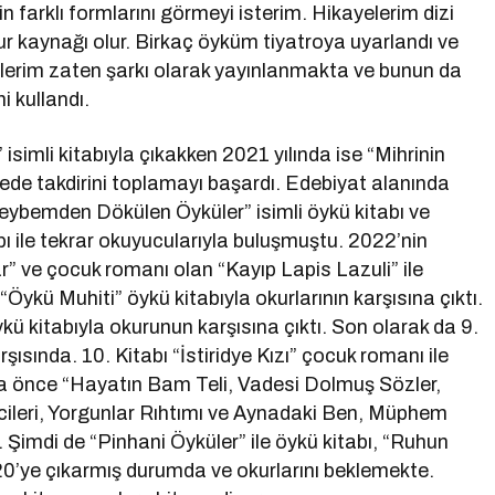
n farklı formlarını görmeyi isterim. Hikayelerim dizi
rur kaynağı olur. Birkaç öyküm tiyatroya uyarlandı ve
lerim zaten şarkı olarak yayınlanmakta ve bunun da
i kullandı.
” isimli kitabıyla çıkakken 2021 yılında ise “Mihrinin
sürede takdirini toplamayı başardı. Edebiyat alanında
Heybemden Dökülen Öyküler” isimli öykü kitabı ve
bı ile tekrar okuyucularıyla buluşmuştu. 2022’nin
 ve çocuk romanı olan “Kayıp Lapis Lazuli” ile
“Öykü Muhiti” öykü kitabıyla okurlarının karşısına çıktı.
ykü kitabıyla okurunun karşısına çıktı. Son olarak da 9.
rşısında. 10. Kitabı “İstiridye Kızı” çocuk romanı ile
ha önce “Hayatın Bam Teli, Vadesi Dolmuş Sözler,
leri, Yorgunlar Rıhtımı ve Aynadaki Ben, Müphem
ti. Şimdi de “Pinhani Öyküler” ile öykü kitabı, “Ruhun
ını 20’ye çıkarmış durumda ve okurlarını beklemekte.