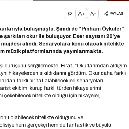
+
-
PAYLAŞ
 okurlarıyla buluşmuştu. Şimdi de “Pinhani Öyküler”
ve şarkıları okur ile buluşuyor. Eser sayısını 20’ye
 müjdesi alındı. Senaryolara konu olacak nitelikte
a tüm müzik platformlarında yayınlanmakta.
şı duruşunu sergilemekte. Fırat, “Okurlarımdan aldığım
aynı hikayelerden sıkıldıklarını gördüm. Okur daha farklı
ardan farklı bir tat alabilecekleri senaryoları
ist ekibimi kurup farklı türden hikayelerimi
 çekebilecek nitelikte olduğu için hikayeler,
 konu olabilecek nitelikte olduğunu ve
 polisiye hem gerçekçi hem de fantastik ve büyülü