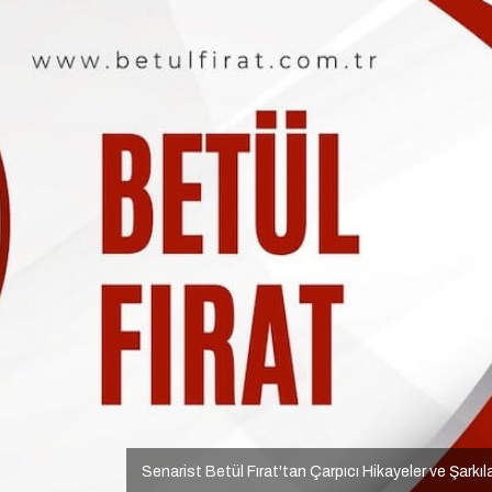
Senarist Betül Fırat'tan Çarpıcı Hikayeler ve Şarkıl