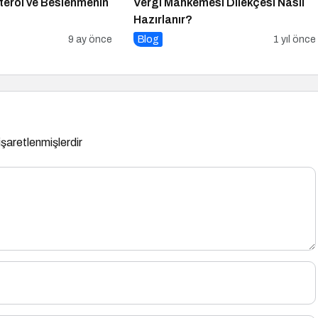
terol ve Beslenmenin
Vergi Mahkemesi Dilekçesi Nasıl
Hazırlanır?
9 ay önce
Blog
1 yıl önce
 işaretlenmişlerdir