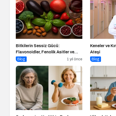
Bitkilerin Sessiz Gücü:
Keneler ve K
Flavonoidler, Fenolik Asitler ve
Ateşi
Diğer Polifenoller
Blog
1 yıl önce
Blog