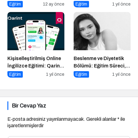
Değil, Bakış Açısı da
Dijital Markalaşma
Eğitim
12 ay önce
Eğitim
1 yıl önce
Değişiyor
Konuşuldu
Kişiselleştirilmiş Online
Beslenme ve Diyetetik
İngilizce Eğitimi: Qarint
Bölümü: Eğitim Süreci,
ile Hedefine Ulaş
Kariyer Olanakları ve
Eğitim
1 yıl önce
Eğitim
1 yıl önce
Geleceği
Bir Cevap Yaz
E-posta adresiniz yayınlanmayacak.
Gerekli alanlar
*
ile
işaretlenmişlerdir