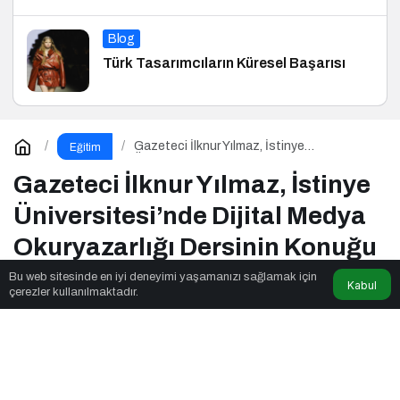
Blog
Türk Tasarımcıların Küresel Başarısı
Gazeteci İlknur Yılmaz, İstinye
Eğitim
Üniversitesi’nde Dijital Medya Okuryazarlığı
Dersinin Konuğu Oldu
Gazeteci İlknur Yılmaz, İstinye
Üniversitesi’nde Dijital Medya
Okuryazarlığı Dersinin Konuğu
Oldu
Bu web sitesinde en iyi deneyimi yaşamanızı sağlamak için
Kabul
çerezler kullanılmaktadır.
Beyaz Yakalı Girişimci
tarafından yayınlandı
1dk, 44sn