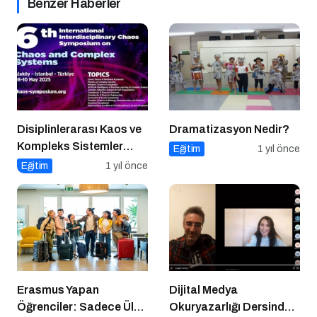
Benzer Haberler
Disiplinlerarası Kaos ve
Dramatizasyon Nedir?
Kompleks Sistemler
Eğitim
1 yıl önce
Sempozyumu İçin Geri
Eğitim
1 yıl önce
Sayım!
Erasmus Yapan
Dijital Medya
Öğrenciler: Sadece Ülke
Okuryazarlığı Dersinde