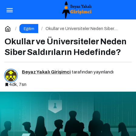
Gazeteci İlknur Yılmaz, İstinye Üniversitesi’nde
Dijital Medya Okuryazarlığı Dersinin Konuğu Oldu
Paylaş
Yorum Yap
Okullar ve Üniversiteler Neden Siber
Eğitim
Saldırıların Hedefinde?
Okullar ve Üniversiteler Neden
Siber Saldırıların Hedefinde?
Beyaz Yakalı Girişimci
tarafından yayınlandı
4dk, 7sn