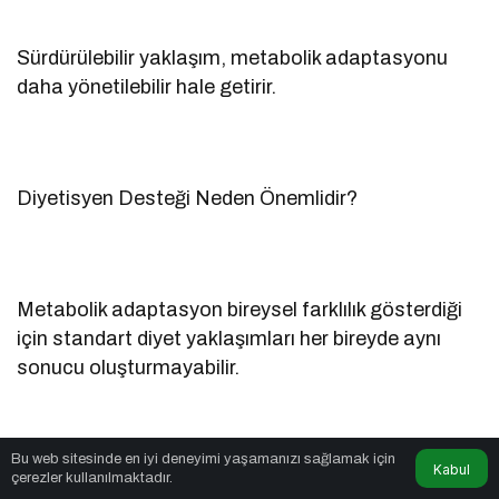
Sürdürülebilir yaklaşım, metabolik adaptasyonu
daha yönetilebilir hale getirir.
Diyetisyen Desteği Neden Önemlidir?
Metabolik adaptasyon bireysel farklılık gösterdiği
için standart diyet yaklaşımları her bireyde aynı
sonucu oluşturmayabilir.
Bu web sitesinde en iyi deneyimi yaşamanızı sağlamak için
Kabul
Profesyonel beslenme desteği:
çerezler kullanılmaktadır.