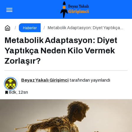
Metabolik Adaptasyon: Diyet Yaptıkça Neden
Kilo Vermek Zorlaşır?
Yorum Yap
Metabolik Adaptasyon: Diyet Yaptıkça
Haberler
Neden Kilo Vermek Zorlaşır?
Metabolik Adaptasyon: Diyet
Yaptıkça Neden Kilo Vermek
Zorlaşır?
Beyaz Yakalı Girişimci
tarafından yayınlandı
8dk, 12sn