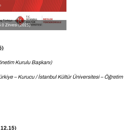
.0 Zirvesi (2025)
5)
önetim Kurulu Başkanı)
rkiye – Kurucu / İstanbul Kültür Üniversitesi – Öğretim
 12.15)