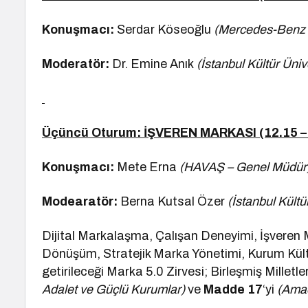
Konuşmacı:
Serdar Köseoğlu
(Mercedes-Benz O
Moderatör:
Dr. Emine Anık
(İstanbul Kültür Üniv
Üçüncü Oturum: İŞVEREN MARKASI (12.15 –
Konuşmacı:
Mete Erna
(HAVAŞ – Genel Müdür
Modearatör:
Berna Kutsal Özer
(İstanbul Kültü
Dijital Markalaşma, Çalışan Deneyimi, İşveren Mar
Dönüşüm, Stratejik Marka Yönetimi, Kurum Kült
getirileceği Marka 5.0 Zirvesi; Birleşmiş Milletl
Adalet ve Güçlü Kurumlar)
ve
Madde 17
‘yi
(Amaç