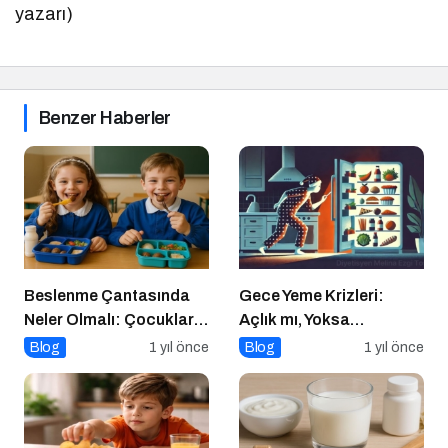
yazarı)
Benzer Haberler
Beslenme Çantasında
Gece Yeme Krizleri:
Neler Olmalı: Çocuklar
Açlık mı, Yoksa
İçin Lezzetli ve Dengeli
Duygusal İhtiyaçlar mı?
Blog
1 yıl önce
Blog
1 yıl önce
Alternatifler