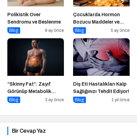
Polikistik Over
Çocuklarda Hormon
Sendromu ve Beslenme
Bozucu Maddeler ve
Paketli Gıdalar
Blog
9 ay önce
Blog
5 ay önce
“Skinny Fat”: Zayıf
Diş Eti Hastalıkları Kalp
Görünüp Metabolik
Sağlığınızı Tehdit Ediyor!
Olarak Riskli Olmak
Blog
3 ay önce
Blog
1 yıl önce
Bir Cevap Yaz