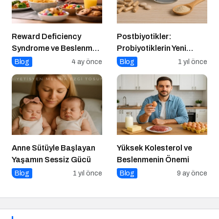
Reward Deficiency
Postbiyotikler:
Syndrome ve Beslenme
Probiyotiklerin Yeni
Davranışı
Jenerasyonu mu?
Blog
4 ay önce
Blog
1 yıl önce
Anne Sütüyle Başlayan
Yüksek Kolesterol ve
Yaşamın Sessiz Gücü
Beslenmenin Önemi
Blog
1 yıl önce
Blog
9 ay önce