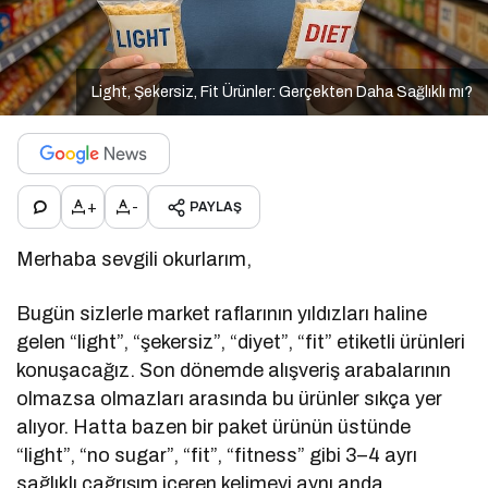
Light, Şekersiz, Fit Ürünler: Gerçekten Daha Sağlıklı mı?
+
-
PAYLAŞ
Merhaba sevgili okurlarım,
Bugün sizlerle market raflarının yıldızları haline
gelen “light”, “şekersiz”, “diyet”, “fit” etiketli ürünleri
konuşacağız. Son dönemde alışveriş arabalarının
olmazsa olmazları arasında bu ürünler sıkça yer
alıyor. Hatta bazen bir paket ürünün üstünde
“light”, “no sugar”, “fit”, “fitness” gibi 3–4 ayrı
sağlıklı çağrışım içeren kelimeyi aynı anda