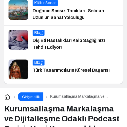
Kültür Sanat
Doğanın Sessiz Tanıkları: Selman
Uzun’un Sanat Yolculuğu
Blog
Diş Eti Hastalıkları Kalp Sağlığınızı
Tehdit Ediyor!
Blog
Türk Tasarımcıların Küresel Başarısı
Kurumsallaşma Markalaşma ve
Girişimcilik
Dijitalleşme Odaklı Podcast Serisi:
Hani Kurumsaldık
Kurumsallaşma Markalaşma
ve Dijitalleşme Odaklı Podcast