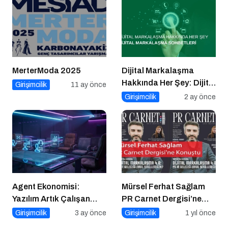
MerterModa 2025
Dijital Markalaşma
Hakkında Her Şey: Dijital
Girişimcilik
11 ay önce
Markalaşma Sohbetleri
Girişimcilik
2 ay önce
Podcast Serisi
Agent Ekonomisi:
Mürsel Ferhat Sağlam
Yazılım Artık Çalışan
PR Carnet Dergisi’ne
Gibi ‘Görev’ Alıyor
Konuştu
Girişimcilik
3 ay önce
Girişimcilik
1 yıl önce