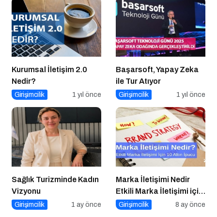
Kurumsal İletişim 2.0
Başarsoft, Yapay Zeka
Nedir?
ile Tur Atıyor
Girişimcilik
1 yıl önce
Girişimcilik
1 yıl önce
Sağlık Turizminde Kadın
Marka İletişimi Nedir
Vizyonu
Etkili Marka İletişimi için
10 Altın Öneri
Girişimcilik
1 ay önce
Girişimcilik
8 ay önce