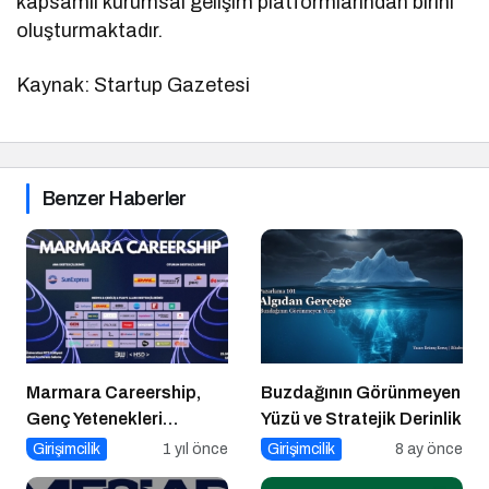
kapsamlı kurumsal gelişim platformlarından birini
oluşturmaktadır.
Kaynak: Startup Gazetesi
Benzer Haberler
Marmara Careership,
Buzdağının Görünmeyen
Genç Yetenekleri
Yüzü ve Stratejik Derinlik
Geleceğin İş Dünyasıyla
Girişimcilik
1 yıl önce
Girişimcilik
8 ay önce
Buluşturuyor!