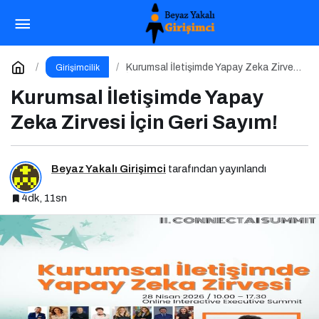
Kurumsallaşma Markalaşma ve Dijitalleşme
Odaklı Podcast Serisi: Hani Kurumsaldık
Paylaş
Yorum Yap
Kurumsal İletişimde Yapay Zeka Zirvesi
Girişimcilik
İçin Geri Sayım!
Kurumsal İletişimde Yapay
Zeka Zirvesi İçin Geri Sayım!
Beyaz Yakalı Girişimci
tarafından yayınlandı
4dk, 11sn