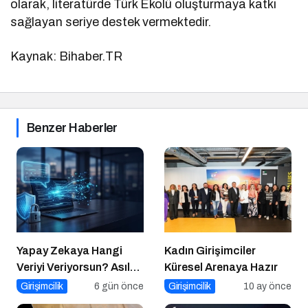
olarak, literatürde Türk Ekolü oluşturmaya katkı
sağlayan seriye destek vermektedir.
Kaynak: Bihaber.TR
Benzer Haberler
Yapay Zekaya Hangi
Kadın Girişimciler
Veriyi Veriyorsun? Asıl
Küresel Arenaya Hazır
Risk Ürettiğin Değil,
Girişimcilik
6 gün önce
Girişimcilik
10 ay önce
Verdiğin Veride