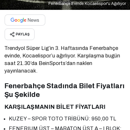
Fenerbahçe Evinde Kocaelispor'u Ağırlıyor
PAYLAŞ
Trendyol Süper Lig’in 3. Haftasında Fenerbahçe
evinde, Kocaelispor’u ağırlıyor. Karşılaşma bugün
saat 21.30’da BeinSports’dan naklen
yayınlanacak.
Fenerbahçe Stadında Bilet Fiyatları
Şu Şekilde
KARŞILAŞMANIN BİLET FİYATLARI
KUZEY – SPOR TOTO TRİBÜNÜ: 950,00 TL
FENERIUM ÜST – MARATON ÜST A – I BLOK: