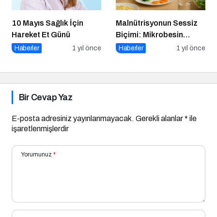
10 Mayıs Sağlık İçin
Malnütrisyonun Sessiz
Hareket Et Günü
Biçimi: Mikrobesin
Eksikliklerinin
Haberler
1 yıl önce
Haberler
1 yıl önce
Nörogelişim Üzerindeki
Etkisi
Bir Cevap Yaz
E-posta adresiniz yayınlanmayacak.
Gerekli alanlar
*
ile
işaretlenmişlerdir
Yorumunuz
*