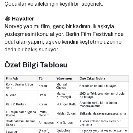
Çocuklar ve aileler için keyifli bir seçenek.
Hayaller
Norveç yapımı film, genç bir kadının ilk aşkıyla
yüzleşmesini konu alıyor. Berlin Film Festivali’nde
ödül alan yapım, aşk ve kendini keşfetme üzerine
derin bir bakış sunuyor.
Özet Bilgi Tablosu
Film Adı
Tür
Yönetmen
Öne Çıkan Nokta
Korku Seansı 4: Son
Michael
Korku
Serinin en karanlık hikâyesi
Ayin
Chaves
Mahsun
1960’lar Türkiye’sinden umut dolu
Mucize
Dram
Kırmızıgül
bir hikâye
Anadolu korku kültüründen
Kâfir 2: Kurban
Korku
H. Orçun Kutlu
modern anlatım
Güneşin Karanlığında
Politik
Haktan Özkan
Balkanlar’da savaş sonrası çatışma
Kosova
Gerilim
Canterville’in Gizemli
Ailecek izlenebilecek sıcak bir
Animasyon
Kim Burdon
Şatosu
uyarlama
Dram /
Dag Johan
İlk aşk ve kendini keşfetme üzerine
Hayaller