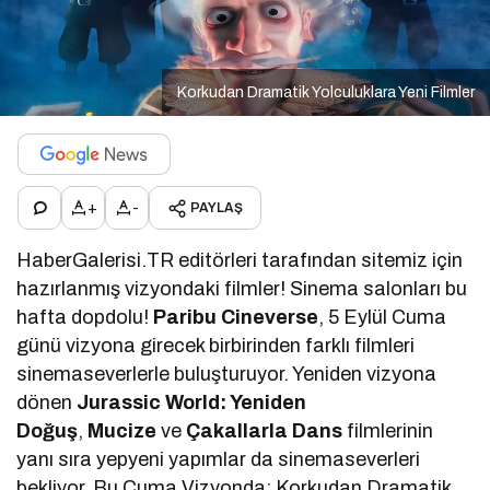
Korkudan Dramatik Yolculuklara Yeni Filmler
+
-
PAYLAŞ
HaberGalerisi.TR editörleri tarafından sitemiz için
hazırlanmış vizyondaki filmler! Sinema salonları bu
hafta dopdolu!
Paribu Cineverse
, 5 Eylül Cuma
günü vizyona girecek birbirinden farklı filmleri
sinemaseverlerle buluşturuyor. Yeniden vizyona
dönen
Jurassic World: Yeniden
Doğuş
,
Mucize
ve
Çakallarla Dans
filmlerinin
yanı sıra yepyeni yapımlar da sinemaseverleri
bekliyor. Bu Cuma Vizyonda: Korkudan Dramatik