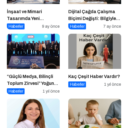
İnşaat ve Mimari
Dijital Çağda Çalışma
Tasarımda Yeni
Biçimi Değişti: Bilgiyle
Standartlar Belirliyor
Para Kazananların Yeni
Haberler
9 ay önce
Haberler
7 ay önce
Düzeni
“Güçlü Medya, Bilinçli
Kaç Çeşit Haber Vardır?
Toplum Zirvesi” Yoğun
Haberler
1 yıl önce
Katılımla Gerçekleşti
Haberler
1 yıl önce