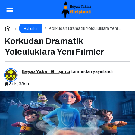
Fenerbahçe Evinde Kocaelispor’u Ağırlıyor
Paylaş
Yorum Yap
Korkudan Dramatik Yolculuklara Yeni
Haberler
Filmler
Korkudan Dramatik
Yolculuklara Yeni Filmler
Beyaz Yakalı Girişimci
tarafından yayınlandı
3dk, 39sn