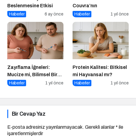
Beslenmesine Etkisi
Couvra’nın
Haberler
6 ay önce
Haberler
1 yıl önce
Zayıflama İğneleri:
Protein Kalitesi: Bitkisel
Mucize mi, Bilimsel Bir
mi Hayvansal mı?
Araç mı?
Haberler
1 yıl önce
Haberler
1 yıl önce
Bir Cevap Yaz
E-posta adresiniz yayınlanmayacak.
Gerekli alanlar
*
ile
işaretlenmişlerdir