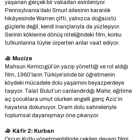
yaşanan gerçek bir vakadan esinleniyor.
Pennsylvania’daki Smurl ailesinin karanlık
hikâyesinde Warren çifti, yalnızca doğaüstü
güçlerle değil, kendi inançlarıyla da yüzleşiyor.
Serinin köklerine dönüş niteliğindeki film, korku
tutkunlarına tüyler ürperten anlar vaat ediyor.
Mucize
Mahsun Kırmızıgül’ün yazıp yönettiği ve rol aldığı
film, 1960’ların Türkiye’sinde bir öğretmenin
köydeki mücadele dolu yaşamını beyazperdeye
taşıyor. Talat Bulut’un canlandırdığı Mahir, eğitime
aç çocuklara umut olurken engelli genç Aziz’in
hayatına dokunuyor. Dram dolu sahneleriyle
toplumsal dayanışmayı öne çıkarıyor.
Kâfir 2: Kurban
Orçun Kutlu yönetmenliğinde çekilen devam filmi,