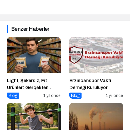
Benzer Haberler
Light, Şekersiz, Fit
Erzincanspor Vakfı
Ürünler: Gerçekten
Derneği Kuruluyor
Daha Sağlıklı mı?
Blog
1 yıl önce
Blog
1 yıl önce