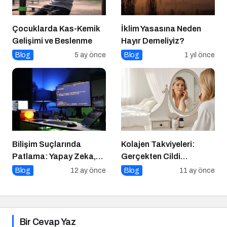
Çocuklarda Kas-Kemik
İklim Yasasına Neden
Gelişimi ve Beslenme
Hayır Demeliyiz?
Blog
5 ay önce
Blog
1 yıl önce
Bilişim Suçlarında
Kolajen Takviyeleri:
Patlama: Yapay Zeka,
Gerçekten Cildi
Sahte Siteler ve Dijital
Gençleştiriyor mu?
Blog
12 ay önce
Blog
11 ay önce
Tuzaklar Tehlike Saçıyor
Bir Cevap Yaz