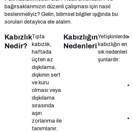
bağırsaklarımızın düzenli çalışması için nasıl
beslenmeliyiz? Gelin, bilimsel bilgiler ışığında bu
soruları detaylıca ele alalım.
Kabızlık
Kabızlığın
Tıpta
Yetişkinlerde
kabızlık,
kabızlığın en
Nedir?
Nedenleri
haftada
sık nedenleri
üçten az
şunlardır:
dışkılama,
dışkının sert
ve kuru
olması veya
dışkılama
sırasında
aşırı
zorlanma ile
tanımlanır.