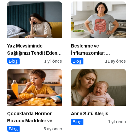
Yaz Mevsiminde
Beslenme ve
Sağlığınızı Tehdit Eden
İnflamazomlar:
Hastalıklara Dikkat!
Bağırsaktan Hücre
Blog
1 yıl önce
Blog
11 ay önce
Çekirdeğine Uzanan
Sessiz Savaş
Çocuklarda Hormon
Anne Sütü Alerjisi
Bozucu Maddeler ve
Blog
1 yıl önce
Paketli Gıdalar
Blog
5 ay önce