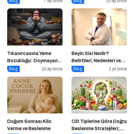
Blog
7 ay önce
Blog
10 ay önce
Tıkanırcasına Yeme
Beyin Sisi Nedir?
Bozukluğu: Doymayan
Belirtileri, Nedenleri ve
Duygular
Korunma Yolları
Blog
10 ay önce
Blog
1 yıl önce
Doğum Sonrası Kilo
Cilt Tiplerine Göre Doğru
Verme ve Beslenme
Beslenme Stratejileri;