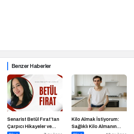
Benzer Haberler
Senarist Betül Fırat’tan
Kilo Almak İstiyorum:
Çarpıcı Hikayeler ve
Sağlıklı Kilo Almanın
Şarkılar
Yolları