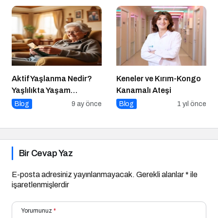
Aktif Yaşlanma Nedir?
Keneler ve Kırım-Kongo
Yaşlılıkta Yaşam
Kanamalı Ateşi
Kalitesini Artırmanın
Blog
9 ay önce
Blog
1 yıl önce
Altın Kuralları
Bir Cevap Yaz
E-posta adresiniz yayınlanmayacak.
Gerekli alanlar
*
ile
işaretlenmişlerdir
Yorumunuz
*