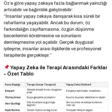
Öz’e göre yapay zekaya fazla bağlanmak yalnızlığı
artırabilir ve bağımlılık geliştirebilir:
“İnsanlar yapay zekaya danışarak kısa süreli bir
rahatlama yaşayabilir. Ancak bu durum, öz
farkındalığın zayıflamasına, özgün düşünme
becerilerinin körelmesine ve sorunların
derinleşmesine yol açabilir. Gerçek duygusal
iyileşme, insanlar arası ilişkilerde ve profesyonel
terapilerde gerçekleşir.”
Yapay Zeka ile Terapi Arasındaki Farklar
– Özet Tablo
Konu Başlığı
Terapi (İnsan Terapist)
Yapay Zeka Sohbeti
Gerçek empati kurar, duyguları
Empati
Empatiyi taklit eder, hissetmez
anlar
Yüzleştirme
Kişiyi gerçekle yüzleştirir
Kişinin duymak istediklerini söyler
Etik kurallara ve gizliliğe
Veri sızıntısı ve kötüye kullanım
Veri Gizliliği
bağlıdır
riski var
İlişki Kurma
Güven ilişkisi ve bağ kurar
Yüzeysel iletişim sağlar