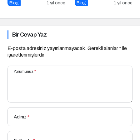
Genç ve Parlak Cilt İçin
Blog
1 yıl önce
Blog
1 yıl önce
Doğru Besinler
Bir Cevap Yaz
E-posta adresiniz yayınlanmayacak.
Gerekli alanlar
*
ile
işaretlenmişlerdir
Yorumunuz
*
Adınız
*