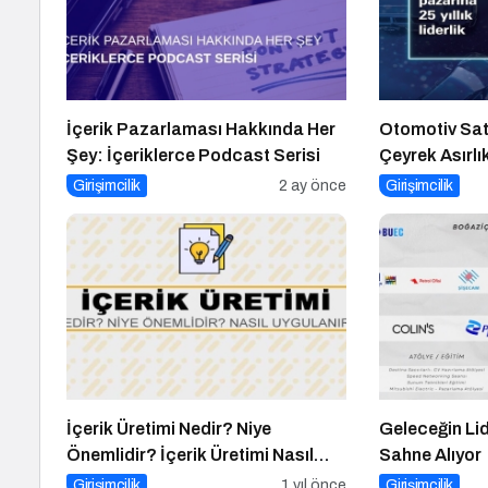
İçerik Pazarlaması Hakkında Her
Otomotiv Sat
Şey: İçeriklerce Podcast Serisi
Çeyrek Asırlık
İstanbul’da 
Girişimcilik
2 ay önce
Girişimcilik
İçerik Üretimi Nedir? Niye
Geleceğin Lid
Önemlidir? İçerik Üretimi Nasıl
Sahne Alıyor
Yapılır?
Girişimcilik
1 yıl önce
Girişimcilik