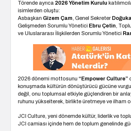
Törende ayrıca
2026 Yönetim Kurulu
katılımcıl
isimlerden oluştu:
Asbaşkan
Gizem Çam
, Genel Sekreter
Doğuka
Gelişmeden Sorumlu Yönetici
Ebru Çetin
, Topl
ve Uluslararası İlişkilerden Sorumlu Yönetici
Ra
2026 dönemi mottosunu
“Empower Culture”
o
konuşmada kültürün dönüştürücü gücüne vurgu ya
değil, onu toplumsal etkiyle güçlendiren bir anl
ruhunu yükselterek, birlikte üretmeye ve ilham 
JCI Culture, yeni dönemde kültür, liderlik ve to
JCI camiası içinde hem de toplum genelinde güçl