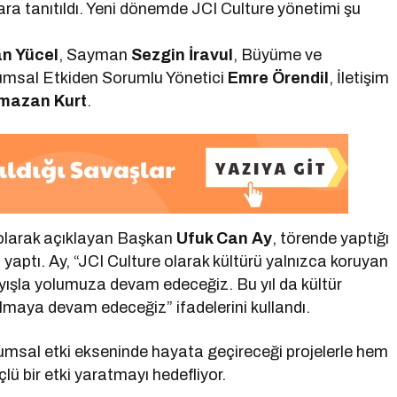
ara tanıtıldı. Yeni dönemde JCI Culture yönetimi şu
n Yücel
, Sayman
Sezgin İravul
, Büyüme ve
umsal Etkiden Sorumlu Yönetici
Emre Örendil
, İletişim
mazan Kurt
.
larak açıklayan Başkan
Ufuk Can Ay
, törende yaptığı
ptı. Ay, “JCI Culture olarak kültürü yalnızca koruyan
ayışla yolumuza devam edeceğiz. Bu yıl da kültür
olmaya devam edeceğiz” ifadelerini kullandı.
plumsal etki ekseninde hayata geçireceği projelerle hem
ü bir etki yaratmayı hedefliyor.