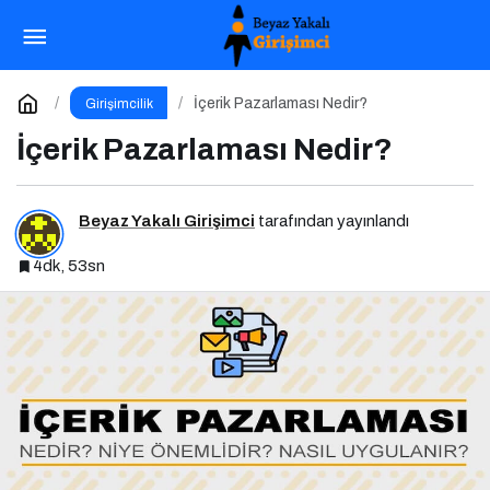
Sosyal Medya Yönetimi Nedir?
Paylaş
Yorum Yap
İçerik Pazarlaması Nedir?
Girişimcilik
İçerik Pazarlaması Nedir?
Beyaz Yakalı Girişimci
tarafından yayınlandı
4dk, 53sn