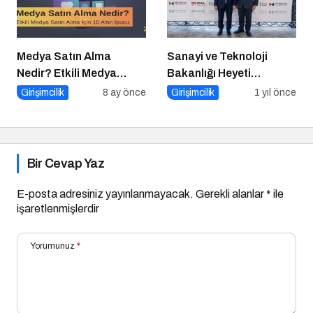
Medya Satın Alma
Sanayi ve Teknoloji
Nedir? Etkili Medya
Bakanlığı Heyeti
Satın Alma İçin 10 Altın
Marmara Teknokent’i
Girişimcilik
8 ay önce
Girişimcilik
1 yıl önce
İpucu
Ziyaret Etti!
Bir Cevap Yaz
E-posta adresiniz yayınlanmayacak.
Gerekli alanlar
*
ile
işaretlenmişlerdir
Yorumunuz
*