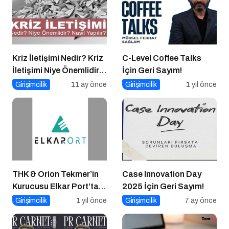
Kriz İletişimi Nedir? Kriz
C-Level Coffee Talks
İletişimi Niye Önemlidir?
İçin Geri Sayım!
Kriz İletişimi Nasıl
Girişimcilik
11 ay önce
Girişimcilik
1 yıl önce
Yapılır?
THK & Orion Tekmer’in
Case Innovation Day
Kurucusu Elkar Port’tan
2025 İçin Geri Sayım!
Savunma Sanayii
Girişimcilik
1 yıl önce
Girişimcilik
7 ay önce
Atılımı: AET
Electronics’e Stratejik