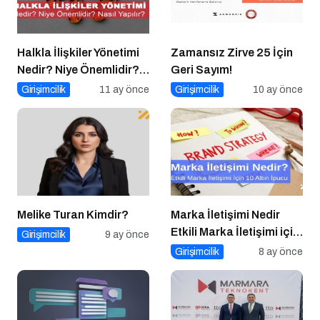
Halkla İlişkiler Yönetimi
Zamansız Zirve 25 İçin
Nedir? Niye Önemlidir?
Geri Sayım!
Halkla İlişkiler Yönetimi
Girişimcilik
11 ay önce
Girişimcilik
10 ay önce
Nasıl Yapılır?
Melike Turan Kimdir?
Marka İletişimi Nedir
Etkili Marka İletişimi için
Girişimcilik
9 ay önce
10 Altın Öneri
Girişimcilik
8 ay önce