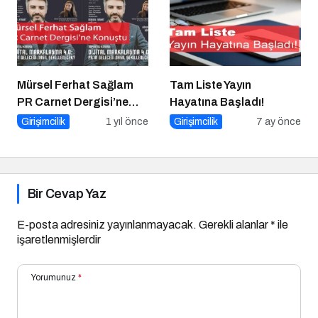
Yatırım
Mürsel Ferhat Sağlam
Tam Liste Yayın
PR Carnet Dergisi’ne
Hayatına Başladı!
Konuştu
Girişimcilik
1 yıl önce
Girişimcilik
7 ay önce
Bir Cevap Yaz
E-posta adresiniz yayınlanmayacak.
Gerekli alanlar
*
ile
işaretlenmişlerdir
Yorumunuz
*