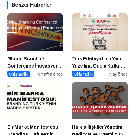
Benzer Haberler
Global Branding
Türk Edebiyatının Yeni
Conference İnovasyon
Yüzyılına Güçlü Katkı:
Merkezleri
“100 Yazar 100 Yeni
Girişimcilik
3 hafta önce
Girişimcilik
7 ay önce
Eser” Projesi Ödül
Gecesi
Bir Marka Manifestosu:
Halkla İlişkiler Yönetimi
Branding Türkiye’nin
Nedir? Niye Önemlidir?