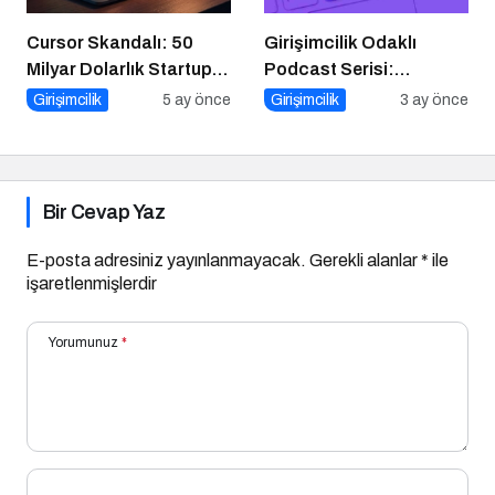
Cursor Skandalı: 50
Girişimcilik Odaklı
Milyar Dolarlık Startup
Podcast Serisi:
Açık Kaynağı Gizleyince
Girişimcilerin Büyük
Girişimcilik
5 ay önce
Girişimcilik
3 ay önce
Ne Oldu?
Hataları
Bir Cevap Yaz
E-posta adresiniz yayınlanmayacak.
Gerekli alanlar
*
ile
işaretlenmişlerdir
Yorumunuz
*