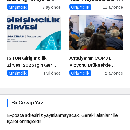
Marka Hikayesi
Halkla İlişkiler Yönetimi
Girişimcilik
7 ay önce
Girişimcilik
11 ay önce
Nasıl Yapılır?
İSTÜN Girişimcilik
Antalya’nın COP31
Zirvesi 2025 İçin Geri
Vizyonu Brüksel’de
Sayım
Yankılandı
Girişimcilik
1 yıl önce
Girişimcilik
2 ay önce
Bir Cevap Yaz
E-posta adresiniz yayınlanmayacak.
Gerekli alanlar
*
ile
işaretlenmişlerdir