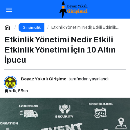
Kişisel Markalaşma Nedir Etkili Kişisel
Markalaşma için 10 Altın İpucu
Paylaş
Yorum Yap
Etkinlik Yönetimi Nedir Etkili Etkinlik
Girişimcilik
Yönetimi İçin 10 Altın İpucu
Etkinlik Yönetimi Nedir Etkili
Etkinlik Yönetimi İçin 10 Altın
İpucu
Beyaz Yakalı Girişimci
tarafından yayınlandı
4dk, 55sn