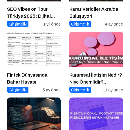
SEO Vibes on Tour
Karar Vericiler Akra’da
Türkiye 2025: Dijital
Buluşuyor!
Dünyanın Nabzını Tutan
Girişimcilik
1 yıl önce
Girişimcilik
4 ay önce
Etkinlik
Fintek Dünyasında
Kurumsal İletişim Nedir?
Bahar Havası
Niye Önemlidir?
Kurumsal İletişim Nasıl
Girişimcilik
5 ay önce
Girişimcilik
11 ay önce
Yapılır?