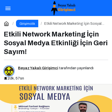
Butik Oteller İçin Önemli Tavsiyeler: Dijitali
Etkin Kullanın
Paylaş
Yorum Yap
Etkili Network Marketing İçin Sosyal
Girişimcilik
Medya Etkinliği İçin Geri Sayım!
Etkili Network Marketing İçin
Sosyal Medya Etkinliği İçin Geri
Sayım!
Beyaz Yakalı Girişimci
tarafından yayınlandı
2dk, 57sn