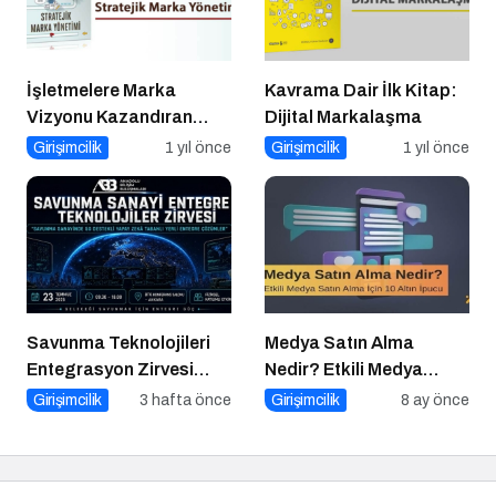
İşletmelere Marka
Kavrama Dair İlk Kitap:
Vizyonu Kazandıran
Dijital Markalaşma
Kitap: Stratejik Marka
Girişimcilik
1 yıl önce
Girişimcilik
1 yıl önce
Yönetimi
Savunma Teknolojileri
Medya Satın Alma
Entegrasyon Zirvesi
Nedir? Etkili Medya
Ankara’da
Satın Alma İçin 10 Altın
Girişimcilik
3 hafta önce
Girişimcilik
8 ay önce
Gerçekleşecek!
İpucu