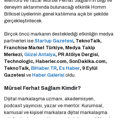
Mentoru ve Yazar Mürsel Ferhat Sağlam’ın bilgi ve
deneyim aktarımında bulunacağı etkinlik Homm
Bitkisel üyelerinin genel katılımına açık bir şekilde
gerçekleştirilecek.
Birçok öncü markanın desteklediği etkinliğin medya
partnerleri ise
Startup Gazetesi
, TeknoTalk,
Franchise Market Türkiye, Medya Takip
Merkezi,
Güzel Antalya
, PR Atölye Dergisi,
Technologic, Haberler.com, SonDakika.com,
TeknoTalk,
BiHaber.TR
,
Es Haber
, 9 Eylül
Gazetesi
ve
Haber Galerisi
oldu.
Mürsel Ferhat Sağlam Kimdir?
Dijital markalaşma uzmanı, akademisyen,
podcast yayıncısı, yazar ve mentor. Kurumsal,
kamusal ve kişisel markalara dijital markalaşma