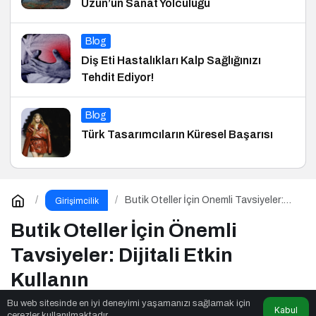
Uzun’un Sanat Yolculuğu
Blog
Diş Eti Hastalıkları Kalp Sağlığınızı
Tehdit Ediyor!
Blog
Türk Tasarımcıların Küresel Başarısı
Butik Oteller İçin Önemli Tavsiyeler:
Girişimcilik
Dijitali Etkin Kullanın
Butik Oteller İçin Önemli
Tavsiyeler: Dijitali Etkin
Kullanın
Bu web sitesinde en iyi deneyimi yaşamanızı sağlamak için
Kabul
çerezler kullanılmaktadır.