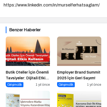
https://www.linkedin.com/in/murselferhatsaglam/
Benzer Haberler
Butik Oteller İçin Önemli
Employer Brand Summit
Tavsiyeler: Dijitali Etkin
2025 İçin Geri Sayım!
Kullanın
Girişimcilik
1 yıl önce
Girişimcilik
1 yıl önce