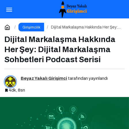
AI Ajan Ekonomisi Geldi: Artık Soru “Çalışan mı
Olacaksın, Çalıştıran mı?”
Paylaş
Yorum Yap
Dijital Markalaşma Hakkında Her Şey:
Girişimcilik
Dijital Markalaşma Sohbetleri Podcast
Serisi
Dijital Markalaşma Hakkında
Her Şey: Dijital Markalaşma
Sohbetleri Podcast Serisi
Beyaz Yakalı Girişimci
tarafından yayınlandı
4dk, 8sn