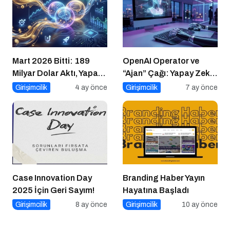
Mart 2026 Bitti: 189
OpenAI Operator ve
Milyar Dolar Aktı, Yapay
“Ajan” Çağı: Yapay Zeka
Zeka Bilgisayarı
Artık Sizin Yerinize İş
Girişimcilik
4 ay önce
Girişimcilik
7 ay önce
Devraldı, Girişimci Ne
Yapıyor
Yapsın?
Case Innovation Day
Branding Haber Yayın
2025 İçin Geri Sayım!
Hayatına Başladı
Girişimcilik
8 ay önce
Girişimcilik
10 ay önce