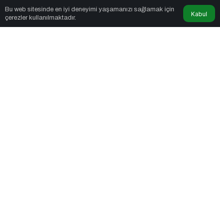
Bu web sitesinde en iyi deneyimi yaşamanızı sağlamak için
Kabul
çerezler kullanılmaktadır.
Beyaz Yakalı Girişimci
tarafından yayınlandı
4dk, 47sn
AI Ajan Ekonomisi Geldi: Artık Soru "Çalışan mı Olacaksın,
Çalıştıran mı?"