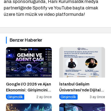
ana sponsorluğunda, Hani Kurumsaldık medya
partnerliğinde Spotify ve YouTube başta olmak
üzere tüm müzik ve video platformunda!
Benzer Haberler
Google I/O 2026 ve Ajan
İstanbul Gelişim
Ekonomisi: Girişimcinin
Üniversitesi’nde Dijital
Yeni Rakibi Arama
Markalaşma 1.0 Etkinliği
Girişimcilik
2 ay önce
Girişimcilik
3 ay önce
Kutusu
Düzenlenecek