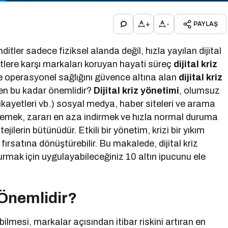
+
-
PAYLAŞ
tler sadece fiziksel alanda değil, hızla yayılan dijital
tlere karşı markaları koruyan hayati süreç
dijital kriz
 ve operasyonel sağlığını güvence altına alan
dijital kriz
eden bu kadar önemlidir?
Dijital kriz yönetimi
, olumsuz
 şikayetleri vb.) sosyal medya, haber siteleri ve arama
lemek, zararı en aza indirmek ve hızla normal duruma
jilerin bütünüdür. Etkili bir yönetim, krizi bir yıkım
fırsatına dönüştürebilir. Bu makalede, dijital kriz
turmak için uygulayabileceğiniz 10 altın ipucunu ele
 Önemlidir?
abilmesi, markalar açısından itibar riskini artıran en