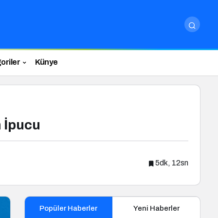
oriler
Künye
n İpucu
5dk, 12sn
Popüler Haberler
Yeni Haberler