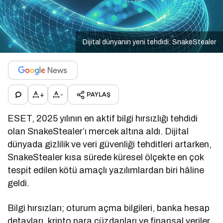
Dijital dünyanın yeni tehdidi: SnakeStealer
+
-
PAYLAŞ
ESET, 2025 yılının en aktif bilgi hırsızlığı tehdidi
olan SnakeStealer’ı mercek altına aldı. Dijital
dünyada gizlilik ve veri güvenliği tehditleri artarken,
SnakeStealer kısa sürede küresel ölçekte en çok
tespit edilen kötü amaçlı yazılımlardan biri hâline
geldi.
Bilgi hırsızları; oturum açma bilgileri, banka hesap
detayları, kripto para cüzdanları ve finansal veriler