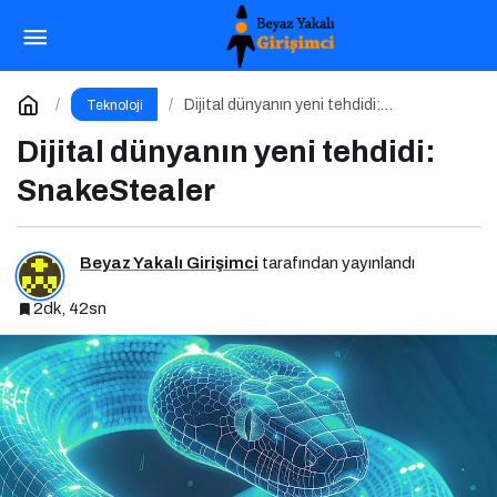
Siber Güvenlik Artık Bir İş Riski
Paylaş
Yorum Yap
Dijital dünyanın yeni tehdidi:
Teknoloji
SnakeStealer
Dijital dünyanın yeni tehdidi:
SnakeStealer
Beyaz Yakalı Girişimci
tarafından yayınlandı
2dk, 42sn