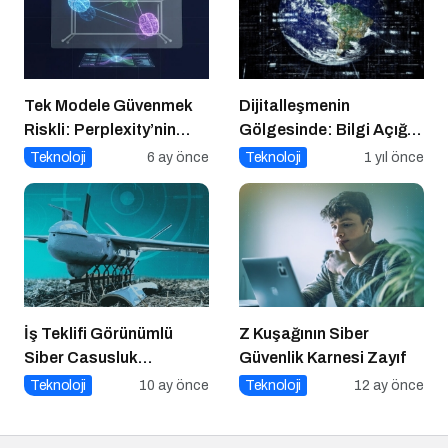
Tek Modele Güvenmek
Dijitalleşmenin
Riskli: Perplexity’nin
Gölgesinde: Bilgi Açığı
“Model Council”
Büyüyor mu?
Teknoloji
6 ay önce
Teknoloji
1 yıl önce
Yaklaşımı ve Çoklu AI
Stratejisi
İş Teklifi Görünümlü
Z Kuşağının Siber
Siber Casusluk
Güvenlik Karnesi Zayıf
Operasyonu
Teknoloji
10 ay önce
Teknoloji
12 ay önce