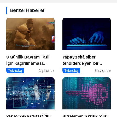
Benzer Haberler
9 Günlük Bayram Tatili
Yapay zekâ siber
İçin Kaçırılmaması
tehditlerde yeni bir
Gereken 8 Oyun
dönemi başlatıyor
Teknoloji
1 yıl önce
Teknoloji
8 ay önce
Yapay Zeka CEO Oldu:
Şifrelemenin kritik rolü: