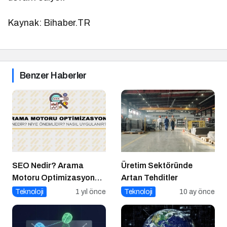
Kaynak: Bihaber.TR
Benzer Haberler
SEO Nedir? Arama
Üretim Sektöründe
Motoru Optimizasyonu
Artan Tehditler
Nasıl Yapılır?
Teknoloji
1 yıl önce
Teknoloji
10 ay önce