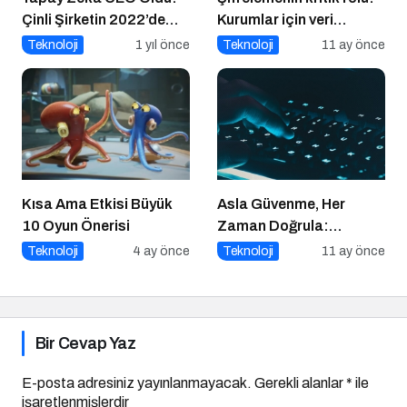
Çinli Şirketin 2022’de
Kurumlar için veri
Attığı Adım Yeniden
güvenliğinin temel
Teknoloji
1 yıl önce
Teknoloji
11 ay önce
Gündemde
katmanı
Kısa Ama Etkisi Büyük
Asla Güvenme, Her
10 Oyun Önerisi
Zaman Doğrula:
Şirketler İçin Parola
Teknoloji
4 ay önce
Teknoloji
11 ay önce
Güvenliği Alarmı
Bir Cevap Yaz
E-posta adresiniz yayınlanmayacak.
Gerekli alanlar
*
ile
işaretlenmişlerdir