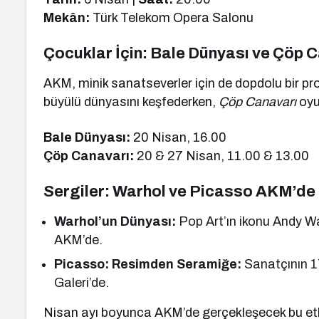
Mekân:
Türk Telekom Opera Salonu
Çocuklar İçin: Bale Dünyası ve Çöp 
AKM, minik sanatseverler için de dopdolu bir p
büyülü dünyasını keşfederken,
Çöp Canavarı
oyu
Bale Dünyası:
20 Nisan, 16.00
Çöp Canavarı:
20 & 27 Nisan, 11.00 & 13.00
Sergiler: Warhol ve Picasso AKM’de
Warhol’un Dünyası:
Pop Art’ın ikonu Andy Wa
AKM’de.
Picasso: Resimden Seramiğe:
Sanatçının 1
Galeri’de.
Nisan ayı boyunca AKM’de gerçekleşecek bu etkinl