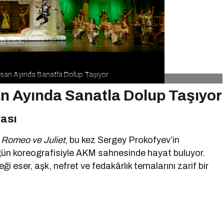
isan Ayında Sanatla Dolup Taşıyor
an Ayında Sanatla Dolup Taşıyor
yası
i
Romeo ve Juliet
, bu kez Sergey Prokofyev’in
n koreografisiyle AKM sahnesinde hayat buluyor.
 eser, aşk, nefret ve fedakârlık temalarını zarif bir