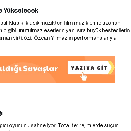
le Yükselecek
l Klasik, klasik müzikten film müziklerine uzanan
ic gibi unutulmaz eserlerin yanı sıra büyük bestecilerin
eman virtüözü Özcan Yılmaz’ın performanslarıyla
ı
pıcı oyununu sahneliyor. Totaliter rejimlerde suçun