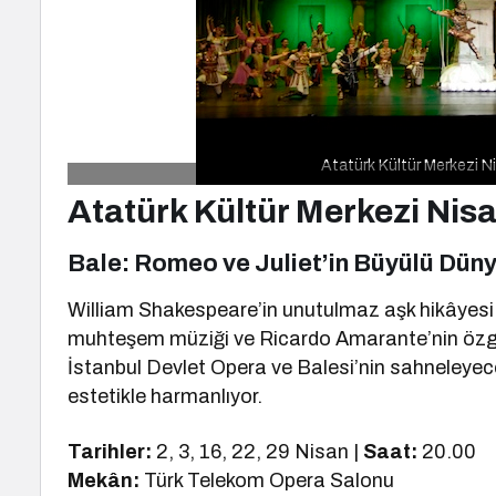
Atatürk Kültür Merkezi N
Atatürk Kültür Merkezi Nis
Bale: Romeo ve Juliet’in Büyülü Dün
William Shakespeare’in unutulmaz aşk hikâyes
muhteşem müziği ve Ricardo Amarante’nin özgü
İstanbul Devlet Opera ve Balesi’nin sahneleyeceği
estetikle harmanlıyor.
Tarihler:
2, 3, 16, 22, 29 Nisan |
Saat:
20.00
Mekân:
Türk Telekom Opera Salonu