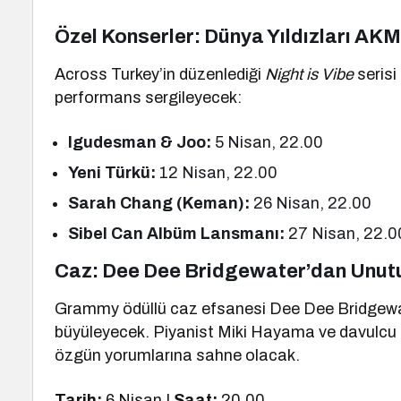
Özel Konserler: Dünya Yıldızları AKM
Across Turkey’in düzenlediği
Night is Vibe
serisi
performans sergileyecek:
Igudesman & Joo:
5 Nisan, 22.00
Yeni Türkü:
12 Nisan, 22.00
Sarah Chang (Keman):
26 Nisan, 22.00
Sibel Can Albüm Lansmanı:
27 Nisan, 22.0
Caz: Dee Dee Bridgewater’dan Unut
Grammy ödüllü caz efsanesi Dee Dee Bridgewa
büyüleyecek. Piyanist Miki Hayama ve davulcu Sh
özgün yorumlarına sahne olacak.
Tarih:
6 Nisan |
Saat:
20.00