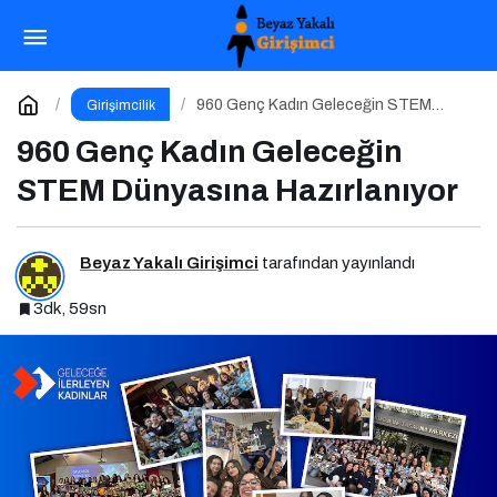
960 Genç Kadın Geleceğin STEM Dünyasına
Hazırlanıyor
Yorum Yap
960 Genç Kadın Geleceğin STEM
Girişimcilik
Dünyasına Hazırlanıyor
960 Genç Kadın Geleceğin
STEM Dünyasına Hazırlanıyor
Beyaz Yakalı Girişimci
tarafından yayınlandı
3dk, 59sn