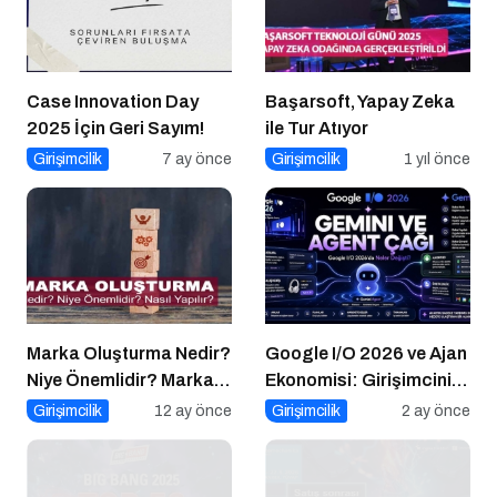
Case Innovation Day
Başarsoft, Yapay Zeka
2025 İçin Geri Sayım!
ile Tur Atıyor
Girişimcilik
7 ay önce
Girişimcilik
1 yıl önce
Marka Oluşturma Nedir?
Google I/O 2026 ve Ajan
Niye Önemlidir? Marka
Ekonomisi: Girişimcinin
Oluşturma Nasıl Yapılır?
Yeni Rakibi Arama
Girişimcilik
12 ay önce
Girişimcilik
2 ay önce
Kutusu