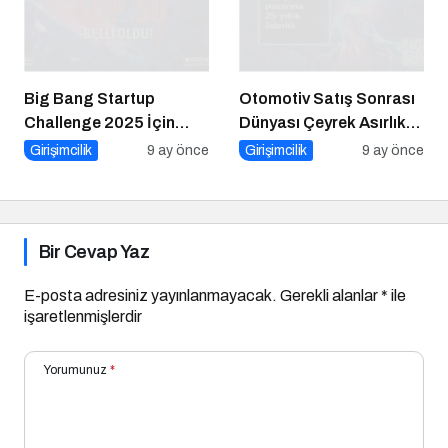
Big Bang Startup
Otomotiv Satış Sonrası
Challenge 2025 İçin
Dünyası Çeyrek Asırlık
Geri Sayım Başladı
Zirve İçin İstanbul’da
Girişimcilik
9 ay önce
Girişimcilik
9 ay önce
Buluşuyor
Bir Cevap Yaz
E-posta adresiniz yayınlanmayacak.
Gerekli alanlar
*
ile
işaretlenmişlerdir
Yorumunuz
*